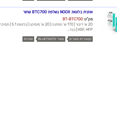
אוזנית בלוטות NOOX נשלפת BTC700 שחור
מק"ט
:
BT-BTC700
HSF, HFP | כבל...
קטגוריות מוצרים
מוצרי BLUETOOTH
אוזניות