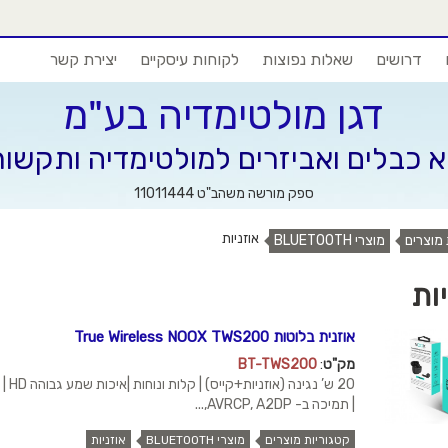
דרושים
שאלות נפוצות
לקוחות עיסקיים
יצירת קשר
דגן מולטימדיה בע"מ
א כבלים ואביזרים למולטימדיה ותקשו
ספק מורשה משהב"ט 11011444
אוזניות
 מוצרים
מוצרי BLUETOOTH
ות
אוזנית בלוטות True Wireless NOOX TWS200
מק"ט
:
BT-TWS200
| תמיכה ב- AVRCP, A2DP,...
קטגוריות מוצרים
מוצרי BLUETOOTH
אוזניות