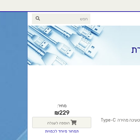
רת
מחיר:
₪
229
20 ש’ נגינה (אוזניות+קייס) | קלות ונוחות |איכות שמע גבוהה HD | טעינה מהירה Type-C
הוספה לעגלה
תמחור מיוחד לכמויות