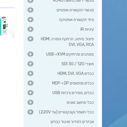
מגשרי רשת נחושת RJ45
מגשרי תקשורת אופטיים
ציוד תקשורת אופטיקה
עיניות IR
פיצול, מיתוג, הרחקה והמרה HDMI,
DVI, VGA, RCA
ממתגים ומרחיקים KVM ו-USB
מוצרי SDI 3G / 12G
כבלים HDMI, DVI, VGA
כבלים ומתאמים DP ו-MDP
כבלים, ממירים ורכזות USB
כבלי מחשב שונים
כבלי חשמל וקונקטורים (עד 220V)
אביזרים לסידור ואיגוד כבלים