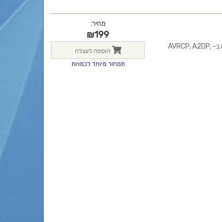
מחיר:
₪
199
20 ש’ דיבור | 170 ש’ המתנה | 20 ש’ מוסיקה | בלוטות 5.1 | תמיכה ב- AVRCP, A2DP,
הוספה לעגלה
תמחור מיוחד לכמויות