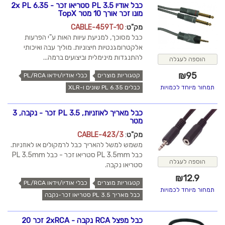
כבל אודיו PL 3.5 סטריאו זכר - 2x PL 6.35
מונו זכר אורך 10 מטר TopX
מק"ט
:
CABLE-459T-10
כבל מסוכך, למניעת עיוות האות ע"י הפרעות
אלקטרומגנטיות חיצוניות. מוליך עבה ואיכותי
להתנגדות מינימלית וביצועים ברמה...
הוספה לעגלה
₪
95
קטגוריות מוצרים
כבלי אודיו/וידאו PL/RCA
כבלים PL 6.35 שונים ו-XLR
תמחור מיוחד לכמויות
כבל מאריך לאוזניות, PL 3.5 זכר - נקבה, 3
מטר
מק"ט
:
CABLE-423/3
משמש למשל להאריך כבל לרמקולים או לאוזניות.
כבל PL 3.5mm סטריאו זכר - כבל PL 3.5mm
הוספה לעגלה
סטריאו נקבה.
₪
12.9
קטגוריות מוצרים
כבלי אודיו/וידאו PL/RCA
תמחור מיוחד לכמויות
כבל מאריך PL 3.5 סטריאו זכר-נקבה
כבל מפצל RCA נקבה - 2xRCA זכר 20