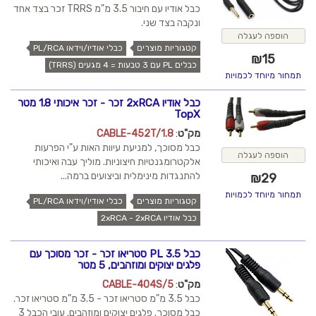
כבל אודיו עם חיבור 3.5 מ"מ TRRS זכר בצד אחד
ונקבה בצד שני.
הוספה לעגלה
קטגוריות מוצרים
כבלי אודיו/וידאו PL/RCA
₪
15
כבלים PL עם 3 טבעות = 4 מגעים (TRRS)
תמחור מיוחד לכמויות
כבל אודיו 2xRCA זכר - זכר איכותי 1.8 מטר
TopX
מק"ט
:
CABLE-452T/1.8
כבל מסוכך, למניעת עיוות האות ע"י הפרעות
הוספה לעגלה
אלקטרומגנטיות חיצוניות. מוליך עבה ואיכותי
להתנגדות מינימלית וביצועים ברמה...
₪
29
תמחור מיוחד לכמויות
קטגוריות מוצרים
כבלי אודיו/וידאו PL/RCA
כבל אודיו 2xRCA - 2xRCA
כבל PL 3.5 סטריאו זכר - זכר מסוכך עם
פלגים יצוקים ומוזהבים, 5 מטר
מק"ט
:
CABLE-404S/5
כבל 3.5 מ"מ סטריאו זכר - 3.5 מ"מ סטריאו זכר.
כבל מסוכך. פלגים יצוקים ומוזהבים. עובי הכבל 3