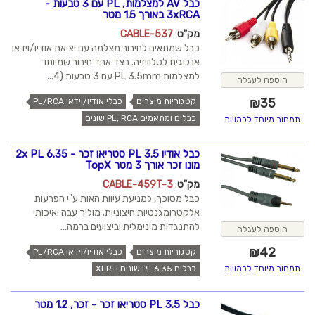
כבל AV למצלמות, PL עם 3 טבעות -
3xRCA באורך 1.5 מטר
מק"ט
:
CABLE-537
כבל שמתאים לחיבור מצלמה עם יציאת אודיו/וידאו
אנלוגית לטלוויזיה. בצד אחד חיבור שמיוחד
למצלמות PL 3.5mm עם 3 טבעות (4...
הוספה לעגלה
₪
35
קטגוריות מוצרים
כבלי אודיו/וידאו PL/RCA
כבלים ומתאמים PL, RCA שונים
תמחור מיוחד לכמויות
כבל אודיו PL 3.5 סטריאו זכר - 2x PL 6.35
מונו זכר אורך 3 מטר TopX
מק"ט
:
CABLE-459T-3
כבל מסוכך, למניעת עיוות האות ע"י הפרעות
אלקטרומגנטיות חיצוניות. מוליך עבה ואיכותי
להתנגדות מינימלית וביצועים ברמה...
הוספה לעגלה
₪
42
קטגוריות מוצרים
כבלי אודיו/וידאו PL/RCA
כבלים PL 6.35 שונים ו-XLR
תמחור מיוחד לכמויות
כבל PL 3.5 סטריאו זכר - זכר, 1.2 מטר