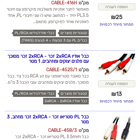
מק"ט
:
CABLE-416H
הוספה לעגלה
מאפשר לחבר אוזניות משולבות מיקרופון עם חיבור
PL3.5 יחיד - למחשב שיש לו שני חיבורי PL, אחד
₪
25
לאוזניות ואחד למיקרופון. מתאם...
תמחור מיוחד לכמויות
קטגוריות מוצרים
כבלי אודיו/וידאו PL/RCA
כבלים PL עם 3 טבעות = 4 מגעים (TRRS)
כבל אודיו 2xRCA זכר - 2xRCA זכר מסוכך
עם פלגים יצוקים ומוזהבים, 1 מטר
מק"ט
:
CABLE-452S/1
כבל סאונד סטריאופוני עם זוג RCA בכל צד. כבל
מסוכך. פלגים יצוקים ומוזהבים. עובי הכבל 3 מ"מ.
הוספה לעגלה
₪
13
קטגוריות מוצרים
כבלי אודיו/וידאו PL/RCA
כבל אודיו 2xRCA - 2xRCA
תמחור מיוחד לכמויות
כבל PL סטריאו זכר - 2xRCA זכר מוזהב, 3
מטר
מק"ט
:
CABLE-458/3
כבל PL 3.5mm סטריאו זכר - 2xRCA זכר