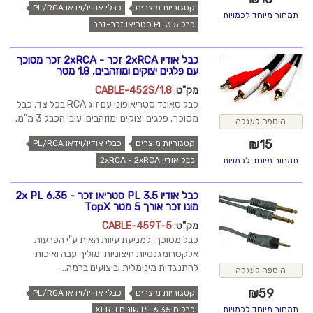
קטגוריות מוצרים
כבלי אודיו/וידאו PL/RCA
תמחור מיוחד לכמויות
כבל PL 3.5 סטריאו זכר-זכר
כבל אודיו 2xRCA זכר - 2xRCA זכר מסוכך
עם פלגים יצוקים ומוזהבים, 1.8 מטר
מק"ט
:
CABLE-452S/1.8
כבל סאונד סטריאופוני עם זוג RCA בכל צד. כבל
מסוכך. פלגים יצוקים ומוזהבים. עובי הכבל 3 מ"מ.
הוספה לעגלה
₪
15
קטגוריות מוצרים
כבלי אודיו/וידאו PL/RCA
כבל אודיו 2xRCA - 2xRCA
תמחור מיוחד לכמויות
כבל אודיו PL 3.5 סטריאו זכר - 2x PL 6.35
מונו זכר אורך 5 מטר TopX
מק"ט
:
CABLE-459T-5
כבל מסוכך, למניעת עיוות האות ע"י הפרעות
אלקטרומגנטיות חיצוניות. מוליך עבה ואיכותי
להתנגדות מינימלית וביצועים ברמה...
הוספה לעגלה
₪
59
קטגוריות מוצרים
כבלי אודיו/וידאו PL/RCA
כבלים PL 6.35 שונים ו-XLR
תמחור מיוחד לכמויות