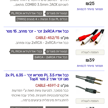
₪
25
לשניהם COMBO 3.5mm JACK. מתאם...
תמחור מיוחד לכמויות
קטגוריות מוצרים
כבלי אודיו/וידאו PL/RCA
כבלים PL עם 3 טבעות = 4 מגעים (TRRS)
כבל אודיו 2xRCA זכר - זכר מוזהב, 15 מטר
מק"ט
:
CABLE-452/15
כבל אודיו 2xRCA - 2xRCA עבה ומוזהב.
קטגוריות מוצרים
כבלי אודיו/וידאו PL/RCA
הוספה לעגלה
כבל אודיו 2xRCA - 2xRCA
₪
39
תמחור מיוחד לכמויות
כבל אודיו PL 3.5 סטריאו זכר - 2x PL 6.35
מונו זכר אורך 2 מטר TopX
מק"ט
:
CABLE-459T-2
כבל מסוכך, למניעת עיוות האות ע"י הפרעות
אלקטרומגנטיות חיצוניות. מוליך עבה ואיכותי
להתנגדות מינימלית וביצועים ברמה...
הוספה לעגלה