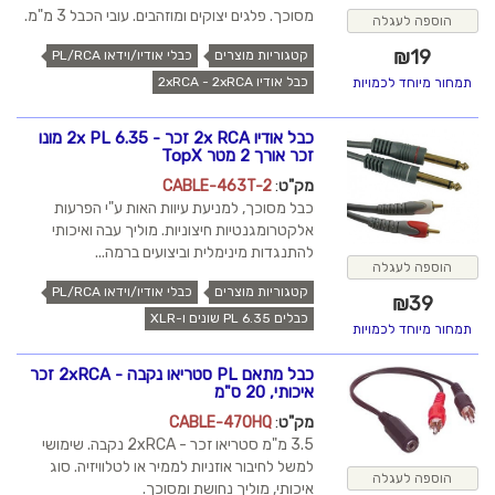
מסוכך. פלגים יצוקים ומוזהבים. עובי הכבל 3 מ"מ.
הוספה לעגלה
₪
19
קטגוריות מוצרים
כבלי אודיו/וידאו PL/RCA
כבל אודיו 2xRCA - 2xRCA
תמחור מיוחד לכמויות
כבל אודיו 2x RCA זכר - 2x PL 6.35 מונו
זכר אורך 2 מטר TopX
מק"ט
:
CABLE-463T-2
כבל מסוכך, למניעת עיוות האות ע"י הפרעות
אלקטרומגנטיות חיצוניות. מוליך עבה ואיכותי
להתנגדות מינימלית וביצועים ברמה...
הוספה לעגלה
קטגוריות מוצרים
כבלי אודיו/וידאו PL/RCA
₪
39
כבלים PL 6.35 שונים ו-XLR
תמחור מיוחד לכמויות
כבל מתאם PL סטריאו נקבה - 2xRCA זכר
איכותי, 20 ס"מ
מק"ט
:
CABLE-470HQ
3.5 מ"מ סטריאו זכר - 2xRCA נקבה. שימושי
למשל לחיבור אוזניות לממיר או לטלוויזיה. סוג
הוספה לעגלה
איכותי, מוליך נחושת ומסוכך.