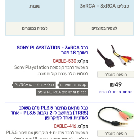
כבלים 3xRCA - 3xRCA
שונות
לצפיה במוצרים
לצפיה במוצרים
כבל SONY PLAYSTATION - 3xRCA
באורך 1.8 מטר
מק"ט
:
CABLE-530
מאפשר לחבר קונסולת Sony Playstation
לטלוויזיה להעברת קול ותמונה.
הוספה לעגלה
₪
49
קטגוריות מוצרים
כבלי אודיו/וידאו PL/RCA
תמחור מיוחד לכמויות
כבלים ומתאמים PL, RCA שונים
כבל מתאם מחיבור PL3.5 מ"מ משולב
(TRRS) במחשב ל-2 נקבות PL3.5 - אחד
לאוזניות ואחד למיקרופון
מק"ט
:
CABLE-416
מאפשר לחבר אוזניות + מיקרופון עם חיבור PL3.5
הוספה לעגלה
רגילים - למחשב שיש לו חיבור PL אחד משולב