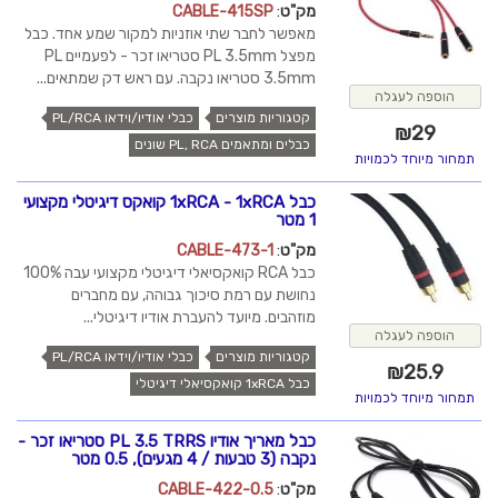
מק"ט
:
CABLE-415SP
מאפשר לחבר שתי אוזניות למקור שמע אחד. כבל
מפצל PL 3.5mm סטריאו זכר - לפעמיים PL
3.5mm סטריאו נקבה. עם ראש דק שמתאים...
הוספה לעגלה
קטגוריות מוצרים
כבלי אודיו/וידאו PL/RCA
₪
29
כבלים ומתאמים PL, RCA שונים
תמחור מיוחד לכמויות
כבל 1xRCA - 1xRCA קואקס דיגיטלי מקצועי
1 מטר
מק"ט
:
CABLE-473-1
כבל RCA קואקסיאלי דיגיטלי מקצועי עבה 100%
נחושת עם רמת סיכוך גבוהה, עם מחברים
מוזהבים. מיועד להעברת אודיו דיגיטלי...
הוספה לעגלה
קטגוריות מוצרים
כבלי אודיו/וידאו PL/RCA
₪
25.9
כבל 1xRCA קואקסיאלי דיגיטלי
תמחור מיוחד לכמויות
כבל מאריך אודיו PL 3.5 TRRS סטריאו זכר -
נקבה (3 טבעות / 4 מגעים), 0.5 מטר
מק"ט
:
CABLE-422-0.5