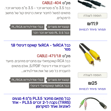
מק"ט
:
CABLE-404
כבל 3.5 מ"מ סטריאו זכר - 3.5 מ"מ סטריאו זכר.
מתאים למשל לחיבור יציאת כרטיס קול של מחשב
הוספה לעגלה
לרמקולים.
₪
11.9
קטגוריות מוצרים
כבלי אודיו/וידאו PL/RCA
תמחור מיוחד לכמויות
כבל PL 3.5 סטריאו זכר-זכר
כבל 1xRCA - 1xRCA קואקס דיגיטלי 1.8
מטר
מק"ט
:
CABLE-471/1.8
כבל RCA קואקסיאלי עם מחברים מוזהבים. מיועד
להעברת אודיו דיגיטלי S/PDIF, אולם מתאים
להעברת כל סוג של אות אודיו/וידאו...
הוספה לעגלה
קטגוריות מוצרים
כבלי אודיו/וידאו PL/RCA
₪
25
כבל 1xRCA קואקסיאלי דיגיטלי
תמחור מיוחד לכמויות
כבל מתאם מחיבור PL3.5 מ"מ 4 מגעים
(TRRS) נקבה ל-2 זכרים PL3.5 - אחד
לאוזניות ואחד למיקרופון