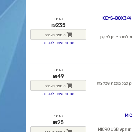
קיט הפעלה/כיבוי למקרן 2 פקודות, להתקנה בקופסת חיבורים KEYS-BOX3/4
מחיר:
₪
235
הוספה לעגלה
ר לשדר אותן למקרן
תמחור מיוחד לכמויות
מחיר:
₪
49
שקע 220V בקיר ל-5V. זרם מקסימלי 1A. לספק כבל מובנה שבקצהו
הוספה לעגלה
תמחור מיוחד לכמויות
מחיר:
₪
25
בית בטריות עם מקום ל-3 בטריות AA. כבל מובנה של 1 מטר שבקצהו תקע MICRO USB