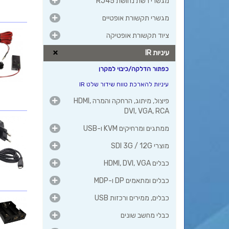
מגשרי רשת נחושת RJ45
מגשרי תקשורת אופטיים
ציוד תקשורת אופטיקה
עיניות IR
כפתור הדלקה/כיבוי למקרן
עיניות להארכת טווח שידור שלט IR
פיצול, מיתוג, הרחקה והמרה HDMI,
DVI, VGA, RCA
ממתגים ומרחיקים KVM ו-USB
מוצרי SDI 3G / 12G
כבלים HDMI, DVI, VGA
כבלים ומתאמים DP ו-MDP
כבלים, ממירים ורכזות USB
כבלי מחשב שונים