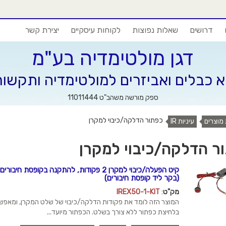
דרושים
שאלות נפוצות
לקוחות עיסקיים
יצירת קשר
דגן מולטימדיה בע"מ
א כבלים ואביזרים למולטימדיה ותקשו
ספק מורשה משהב"ט 11011444
כפתור הדלקה/כיבוי למקרן
 מוצרים
עיניות IR
ר הדלקה/כיבוי למקרן
(בקר ליד קופסת חיבורים)
מק"ט
:
IREX50-1-KIT
המוצר הזה לומד את פקודות הדלקה/כיבוי של שלט המקרן, ומאפש
בלחיצת כפתור ללא צורך בשלט. הכפתור מיועד...