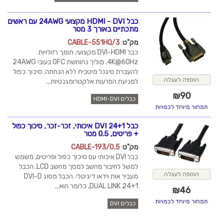
כבל HDMI - DVI מקצועי 24AWG עם ראשים
מתכתיים באורך 3 מטר
מק"ט
:
CABLE-551HQ/3
כבל DVI-HDMI מקצועי, תומך רזולויות
4K@60Hz. מוליך נחוחשת OFC בעובי 24AWG
להעברת סיגנל מיטבית ללא הנחתה. סיכוך כפול
הוספה לעגלה
למניעת הפרעות אלקטרומגנטיות...
₪
90
כבלים HDMI-DVI
תמחור מיוחד לכמויות
כבל DVI 24+1 איכותי, זכר-זכר, סיכוך כפול
+ פריטים, 0.5 מטר
מק"ט
:
CABLE-193/0.5
כבל DVI איכותי עם סיכוך כפול ופריטים, משמש
למשל לחיבור מחשב למסך מחשב LCD. הכבל
הוספה לעגלה
מעביר אות וידאו דיגיטלי. הכבל מסוג DVI-D
DUAL LINK 24+1, כלומר הוא...
₪
46
תמחור מיוחד לכמויות
כבלים DVI