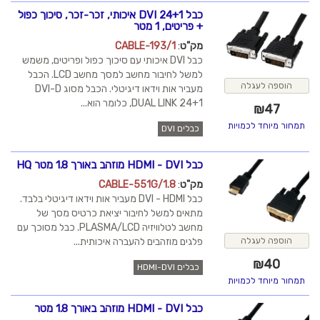
כבל DVI 24+1 איכותי, זכר-זכר, סיכוך כפול
+ פריטים, 1 מטר
מק"ט
:
CABLE-193/1
כבל DVI איכותי עם סיכוך כפול ופריטים, משמש
למשל לחיבור מחשב למסך מחשב LCD. הכבל
הוספה לעגלה
מעביר אות וידאו דיגיטלי. הכבל מסוג DVI-D
DUAL LINK 24+1, כלומר הוא...
₪
47
תמחור מיוחד לכמויות
כבלים DVI
כבל HDMI - DVI מוזהב באורך 1.8 מטר HQ
מק"ט
:
CABLE-551G/1.8
כבל DVI - HDMI מעביר אות וידאו דיגיטלי בלבד.
מתאים למשל לחיבור יציאת כרטיס מסך של
מחשב לטלוויזיה PLASMA/LCD. כבל מסוכך עם
פלגים מוזהבים להעברה איכותית...
הוספה לעגלה
₪
40
כבלים HDMI-DVI
תמחור מיוחד לכמויות
כבל HDMI - DVI מוזהב באורך 1.8 מטר