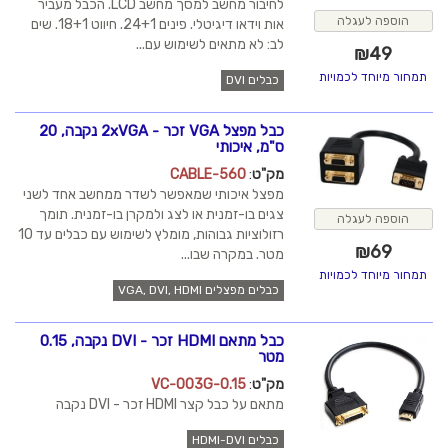
לחיבור מחשב למסך מחשב LCD. הכבל מעביר
הוספה לעגלה
אות וידאו דיגיטלי. פינים 24+1. חיווט 18+1. שים
לב: לא מתאים לשימוש עם...
₪
49
תמחור מיוחד לכמויות
כבלים DVI
כבל מפצל VGA זכר - 2xVGA נקבה, 20
ס"מ, איכותי
מק"ט
:
CABLE-560
מפצל איכותי שמאפשר לשדר ממחשב אחד לשני
צגים בו-זמנית או לצג ולמקרן בו-זמנית. תומך
הוספה לעגלה
רזולוציות גבוהות, מומלץ לשימוש עם כבלים עד 10
₪
69
מטר. במקרה שבו...
תמחור מיוחד לכמויות
כבלים מפצלים VGA, DVI, HDMI
כבל מתאם HDMI זכר - DVI נקבה, 0.15
מטר
מק"ט
:
VC-003G-0.15
מתאם על כבל קצר HDMI זכר - DVI נקבה
כבלים HDMI-DVI