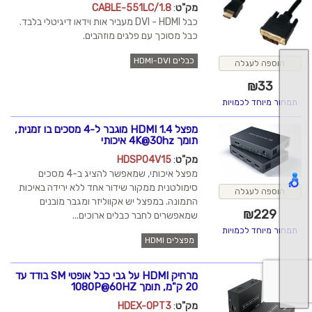
מק"ט
:
CABLE-551LC/1.8
כבל DVI - HDMI מעביר אות וידאו דיגיטלי בלבד.
כבל מסוכך עם פלגים מוזהבים.
כבלים HDMI-DVI
הוספה לעגלה
₪
33
תמחור מיוחד לכמויות
מפצל HDMI 1.4 מוגבר ל-4 מסכים בו זמנית,
תומך 4K@30hz איכותי
מק"ט
:
HDSP04V15
מפצל איכותי, שמאפשר להציג ב-4 מסכים
סימולטנית ממקור שידור אחד ללא ירידה באיכות
הוספה לעגלה
התמונה. במפצל יש אקווליזר ומגבר מובנים
₪
229
שמאפשרים לחבר כבלים ארוכים...
תמחור מיוחד לכמויות
מפצלים HDMI
מרחיק HDMI על גבי כבל אופטי SM בודד עד
20 ק"מ, תומך 1080P@60HZ
מק"ט
:
HDEX-OPT3