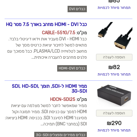
₪
85
תמחור מיוחד לכמויות
כבלים DVI
כבל HDMI - DVI מוזהב באורך 7.5 מטר HQ
מק"ט
:
CABLE-551G/7.5
כבל DVI - HDMI מעביר אות וידאו דיגיטלי בלבד.
מתאים למשל לחיבור יציאת כרטיס מסך של
מחשב לטלוויזיה PLASMA/LCD. כבל מסוכך עם
פלגים מוזהבים להעברה איכותית...
הוספה לעגלה
₪
82
כבלים HDMI-DVI
תמחור מיוחד לכמויות
ממיר HDMI ל-SDI, תומך SDI, HD-SDI,
3G-SDI
מק"ט
:
HDCN-SDI25
ממיר שמאפשר לחבר למשל מצלמה עם יציאת
HDMI למסך עם כניסת SDI. ממיר תמונה וקול
הוספה לעגלה
מסיגנל HDMI לסיגנל SDI. בכניסה: HDMI ביציאה:
₪
290
SDI (במחבר BNC) תמיכה...
תמחור מיוחד לכמויות
כבלים ממירים ומפצלים 3G-SDI