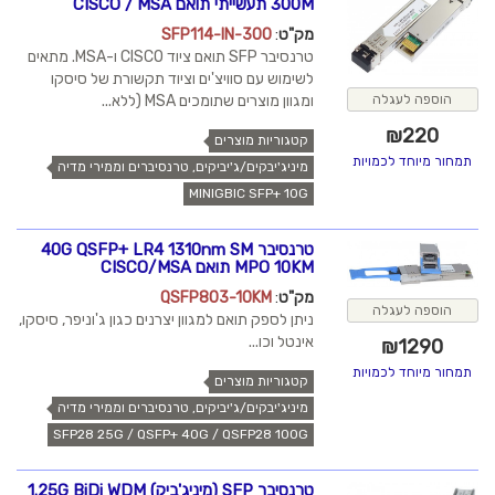
300M תעשייתי תואם CISCO / MSA
מק"ט
:
SFP114-IN-300
טרנסיבר SFP תואם ציוד CISCO ו-MSA. מתאים
לשימוש עם סוויצ'ים וציוד תקשורת של סיסקו
הוספה לעגלה
ומגוון מוצרים שתומכים MSA (ללא...
₪
220
קטגוריות מוצרים
תמחור מיוחד לכמויות
מיניג'יבקים/ג'יביקים, טרנסיברים וממירי מדיה
MINIGBIC SFP+ 10G
טרנסיבר 40G QSFP+ LR4 1310nm SM
MPO 10KM תואם CISCO/MSA
מק"ט
:
QSFP803-10KM
הוספה לעגלה
ניתן לספק תואם למגוון יצרנים כגון ג'וניפר, סיסקו,
אינטל וכו...
₪
1290
תמחור מיוחד לכמויות
קטגוריות מוצרים
מיניג'יבקים/ג'יביקים, טרנסיברים וממירי מדיה
SFP28 25G / QSFP+ 40G / QSFP28 100G
טרנסיבר SFP (מיניג'ביק) 1.25G BiDi WDM