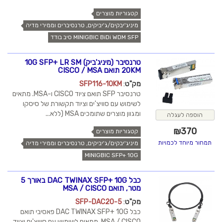
קטגוריות מוצרים
מיניג'יבקים/ג'יביקים, טרנסיברים וממירי מדיה
MINIGBIC BiDi WDM SFP סיב בודד
טרנסיבר (מיניג'ביק) 10G SFP+ LR SM
20KM תואם CISCO / MSA
מק"ט
:
SFP116-10KM
טרנסיבר SFP תואם ציוד CISCO ו-MSA. מתאים
לשימוש עם סוויצ'ים וציוד תקשורת של סיסקו
ומגוון מוצרים שתומכים MSA (ללא...
הוספה לעגלה
₪
370
קטגוריות מוצרים
תמחור מיוחד לכמויות
מיניג'יבקים/ג'יביקים, טרנסיברים וממירי מדיה
MINIGBIC SFP+ 10G
כבל DAC TWINAX SFP+ 10G באורך 5
מטר, תואם MSA / CISCO
מק"ט
:
SFP-DAC20-5
כבל DAC TWINAX SFP+ 10G פאסיבי תואם
MSA / CISCO. מתאים לשימוש עם סוויצ'ים וציוד