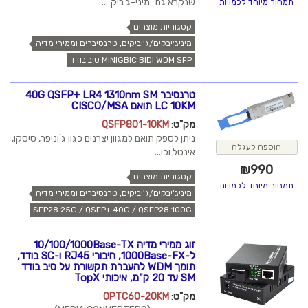
שנקרא גם "מיני-ג'ביק"...
תמחור מיוחד לכמויות
קטגוריות מוצרים
מיניג'יבקים/ג'יביקים, טרנסיברים וממירי מדיה
MINIGBIC BiDi WDM SFP סיב בודד
טרנסיבר 40G QSFP+ LR4 1310nm SM
LC 10KM תואם CISCO/MSA
מק"ט
:
QSFP801-10KM
ניתן לספק תואם למגוון יצרנים כגון ג'וניפר, סיסקו,
הוספה לעגלה
אינטל וכו...
₪
990
קטגוריות מוצרים
תמחור מיוחד לכמויות
מיניג'יבקים/ג'יביקים, טרנסיברים וממירי מדיה
SFP28 25G / QSFP+ 40G / QSFP28 100G
זוג ממירי מדיה 10/100/1000Base-TX
ל-1000Base-FX, חיבורי RJ45 ו-SC בודד,
תומך WDM להעברת תקשורת על סיב בודד
SM עד 20 ק"מ, איכותי TopX
מק"ט
:
OPTC60-20KM