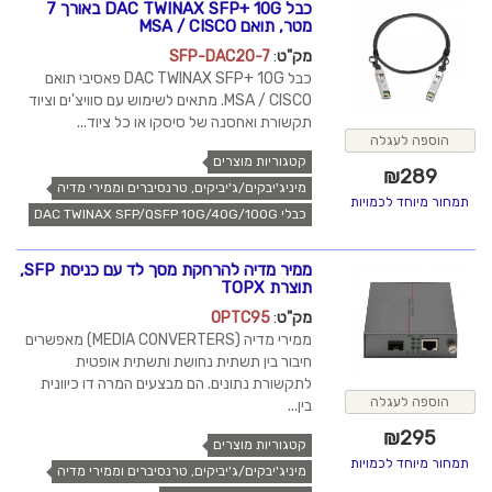
כבל DAC TWINAX SFP+ 10G באורך 7
מטר, תואם MSA / CISCO
מק"ט
:
SFP-DAC20-7
כבל DAC TWINAX SFP+ 10G פאסיבי תואם
MSA / CISCO. מתאים לשימוש עם סוויצ'ים וציוד
תקשורת ואחסנה של סיסקו או כל ציוד...
הוספה לעגלה
קטגוריות מוצרים
₪
289
מיניג'יבקים/ג'יביקים, טרנסיברים וממירי מדיה
תמחור מיוחד לכמויות
כבלי DAC TWINAX SFP/QSFP 10G/40G/100G
ממיר מדיה להרחקת מסך לד עם כניסת SFP,
תוצרת TOPX
מק"ט
:
OPTC95
ממירי מדיה (MEDIA CONVERTERS) מאפשרים
חיבור בין תשתית נחושת ותשתית אופטית
לתקשורת נתונים. הם מבצעים המרה דו כיוונית
הוספה לעגלה
בין...
₪
295
קטגוריות מוצרים
תמחור מיוחד לכמויות
מיניג'יבקים/ג'יביקים, טרנסיברים וממירי מדיה