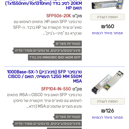
20KM לסיב בודד (Tx1550nm/Rx1310nm)
תואם HP
מק"ט
:
SFP506-20K
הוספה לעגלה
טרנסיבר SFP תואם HP. מתאים לשימוש עם
₪
160
סוויצ'ים וציוד תקשורת של HP בלבד. ה-SFP
שנקרא גם "מיני-ג'ביק"...
תמחור מיוחד לכמויות
קטגוריות מוצרים
מיניג'יבקים/ג'יביקים, טרנסיברים וממירי מדיה
MINIGBIC BiDi WDM SFP סיב בודד
טרנסיבר SFP (מיניג'ביק) ל-1000Base-SX
1.25G MM 550M תעשייתי, תואם CISCO /
MSA
מק"ט
:
SFP104-IN-550
טרנסיבר SFP תואם ציוד CISCO ו-MSA. מתאים
לשימוש עם סוויצ'ים וציוד תקשורת של סיסקו
הוספה לעגלה
ומגוון מוצרים שתומכים MSA (ללא...
₪
126
קטגוריות מוצרים
תמחור מיוחד לכמויות
מיניג'יבקים/ג'יביקים, טרנסיברים וממירי מדיה