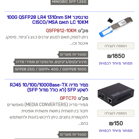
MINIGBIC SFP 1.25G
טרנסיבר 100G QSFP28 LR4 1310nm SM
LC 10KM תואם CISCO/MSA
מק"ט
:
QSFP812-10KM
ניתן לספק תואם למגוון יצרנים כגון ג'וניפר, סיסקו,
אינטל וכו...
הוספה לעגלה
קטגוריות מוצרים
₪
1850
מיניג'יבקים/ג'יביקים, טרנסיברים וממירי מדיה
תמחור מיוחד לכמויות
SFP28 25G / QSFP+ 40G / QSFP28 100G
ממיר מדיה RJ45 10/100/1000Base-TX
לשקע SFP (לא כולל מודול SFP)
מק"ט
:
OPTC70
ממירי מדיה (MEDIA CONVERTERS) מאפשרים
חיבור בין תשתית נחושת ותשתית אופטית
הוספה לעגלה
לתקשורת נתונים. ניתן לרכוש בזוגות ולהשתמש
₪
150
בהם...
תמחור מיוחד לכמויות
קטגוריות מוצרים