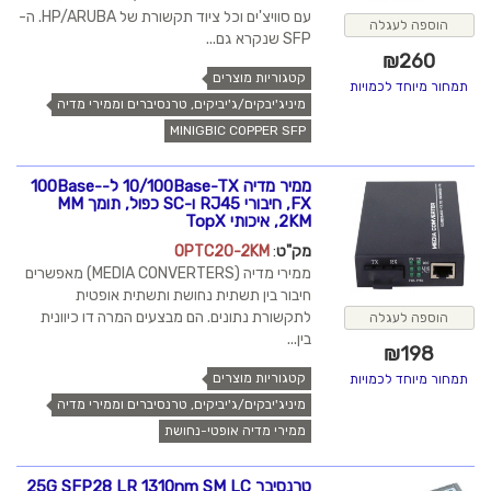
עם סוויצ'ים וכל ציוד תקשורת של HP/ARUBA. ה-
הוספה לעגלה
SFP שנקרא גם...
₪
260
קטגוריות מוצרים
תמחור מיוחד לכמויות
מיניג'יבקים/ג'יביקים, טרנסיברים וממירי מדיה
MINIGBIC COPPER SFP
ממיר מדיה 10/100Base-TX ל-100Base-
FX, חיבורי RJ45 ו-SC כפול, תומך MM
2KM, איכותי TopX
מק"ט
:
OPTC20-2KM
ממירי מדיה (MEDIA CONVERTERS) מאפשרים
חיבור בין תשתית נחושת ותשתית אופטית
לתקשורת נתונים. הם מבצעים המרה דו כיוונית
הוספה לעגלה
בין...
₪
198
קטגוריות מוצרים
תמחור מיוחד לכמויות
מיניג'יבקים/ג'יביקים, טרנסיברים וממירי מדיה
ממירי מדיה אופטי-נחושת
טרנסיבר 25G SFP28 LR 1310nm SM LC