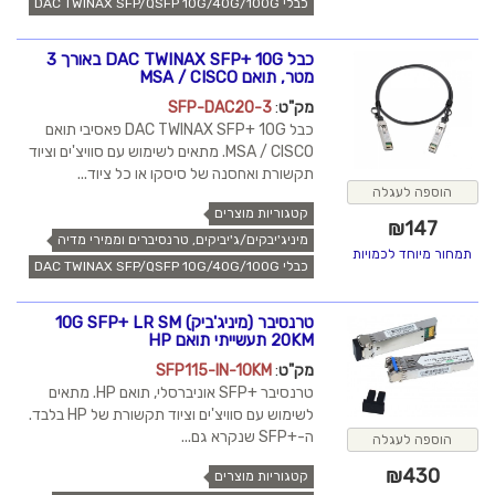
כבלי DAC TWINAX SFP/QSFP 10G/40G/100G
כבל DAC TWINAX SFP+ 10G באורך 3
מטר, תואם MSA / CISCO
מק"ט
:
SFP-DAC20-3
כבל DAC TWINAX SFP+ 10G פאסיבי תואם
MSA / CISCO. מתאים לשימוש עם סוויצ'ים וציוד
תקשורת ואחסנה של סיסקו או כל ציוד...
הוספה לעגלה
קטגוריות מוצרים
₪
147
מיניג'יבקים/ג'יביקים, טרנסיברים וממירי מדיה
תמחור מיוחד לכמויות
כבלי DAC TWINAX SFP/QSFP 10G/40G/100G
טרנסיבר (מיניג'ביק) 10G SFP+ LR SM
20KM תעשייתי תואם HP
מק"ט
:
SFP115-IN-10KM
טרנסיבר +SFP אוניברסלי, תואם HP. מתאים
לשימוש עם סוויצ'ים וציוד תקשורת של HP בלבד.
ה-+SFP שנקרא גם...
הוספה לעגלה
₪
430
קטגוריות מוצרים