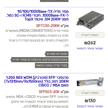
ממיר מדיה 10/100/1000Base-TX
ל-1000Base-FX, חיבורי RJ45 ו-SC כפול,
תומך SM 20KM, איכותי TopX
מק"ט
:
OPTC30-20KM
ממירי מדיה (MEDIA CONVERTERS) מאפשרים
הוספה לעגלה
חיבור בין תשתית נחושת ותשתית אופטית
לתקשורת נתונים. הם מבצעים המרה דו כיוונית
₪
262
בין...
תמחור מיוחד לכמויות
קטגוריות מוצרים
מיניג'יבקים/ג'יביקים, טרנסיברים וממירי מדיה
ממירי מדיה אופטי-נחושת
טרנסיבר SFP (מיניג'ביק) 1.25G BiDi WDM
20KM לסיב בודד (Tx1310nm/Rx1550nm)
תואם CISCO / MSA
מק"ט
:
SFP503-20K
הוספה לעגלה
טרנסיבר SFP תואם ציוד CISCO ו-MSA. מתאים
₪
130
לשימוש עם סוויצ'ים וציוד תקשורת של סיסקו
ומגוון מוצרים שתומכים MSA (ללא...
תמחור מיוחד לכמויות