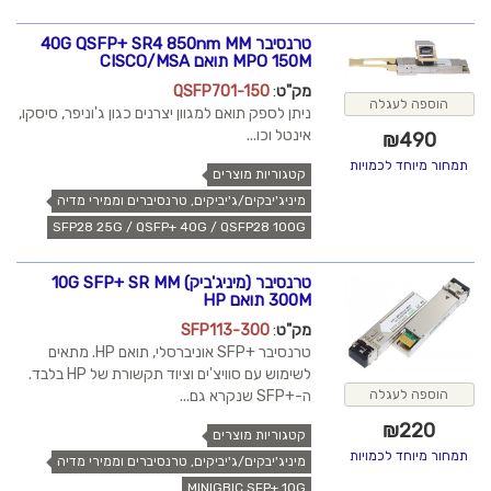
טרנסיבר 40G QSFP+ SR4 850nm MM
MPO 150M תואם CISCO/MSA
מק"ט
:
QSFP701-150
הוספה לעגלה
ניתן לספק תואם למגוון יצרנים כגון ג'וניפר, סיסקו,
אינטל וכו...
₪
490
תמחור מיוחד לכמויות
קטגוריות מוצרים
מיניג'יבקים/ג'יביקים, טרנסיברים וממירי מדיה
SFP28 25G / QSFP+ 40G / QSFP28 100G
טרנסיבר (מיניג'ביק) 10G SFP+ SR MM
300M תואם HP
מק"ט
:
SFP113-300
טרנסיבר +SFP אוניברסלי, תואם HP. מתאים
לשימוש עם סוויצ'ים וציוד תקשורת של HP בלבד.
הוספה לעגלה
ה-+SFP שנקרא גם...
₪
220
קטגוריות מוצרים
תמחור מיוחד לכמויות
מיניג'יבקים/ג'יביקים, טרנסיברים וממירי מדיה
MINIGBIC SFP+ 10G