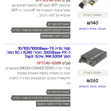
מק"ט
:
SFP103-IN-550
טרנסיבר SFP תואם HP. מתאים לשימוש עם
סוויצ'ים וציוד תקשורת של HP בלבד. ה-SFP
הוספה לעגלה
שנקרא גם "מיני-ג'ביק"...
₪
140
קטגוריות מוצרים
תמחור מיוחד לכמויות
מיניג'יבקים/ג'יביקים, טרנסיברים וממירי מדיה
MINIGBIC SFP 1.25G
ממיר מדיה 10/100/1000Base-TX
ל-1000Base-FX, חיבורי RJ45 ו-SC כפול,
תומך MM 500M, איכותי TopX
מק"ט
:
OPTC40-500M
ממירי מדיה (MEDIA CONVERTERS) מאפשרים
הוספה לעגלה
חיבור בין תשתית נחושת ותשתית אופטית
לתקשורת נתונים. הם מבצעים המרה דו כיוונית
₪
262
בין...
תמחור מיוחד לכמויות
קטגוריות מוצרים
מיניג'יבקים/ג'יביקים, טרנסיברים וממירי מדיה
ממירי מדיה אופטי-נחושת