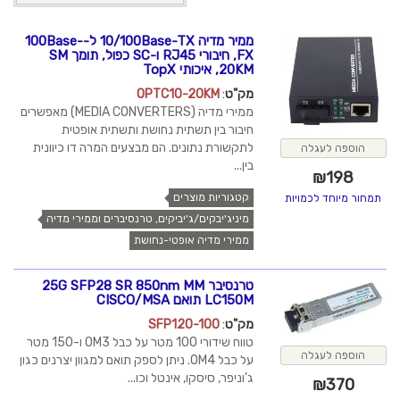
ממיר מדיה 10/100Base-TX ל-100Base-
FX, חיבורי RJ45 ו-SC כפול, תומך SM
20KM, איכותי TopX
מק"ט
:
OPTC10-20KM
ממירי מדיה (MEDIA CONVERTERS) מאפשרים
חיבור בין תשתית נחושת ותשתית אופטית
לתקשורת נתונים. הם מבצעים המרה דו כיוונית
הוספה לעגלה
בין...
₪
198
קטגוריות מוצרים
תמחור מיוחד לכמויות
מיניג'יבקים/ג'יביקים, טרנסיברים וממירי מדיה
ממירי מדיה אופטי-נחושת
טרנסיבר 25G SFP28 SR 850nm MM
LC150M תואם CISCO/MSA
מק"ט
:
SFP120-100
טווח שידורי 100 מטר על כבל OM3 ו-150 מטר
הוספה לעגלה
על כבל OM4. ניתן לספק תואם למגוון יצרנים כגון
ג'וניפר, סיסקו, אינטל וכו...
₪
370