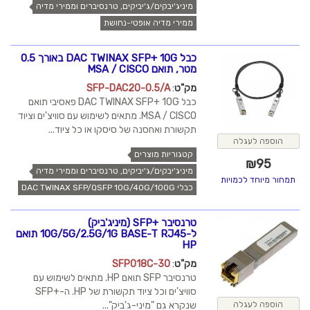
מיניג'יבקים/ג'יביקים, טרנסיברים וממירי מדיה
ממירי מדיה אופטי-נחושת
כבל DAC TWINAX SFP+ 10G באורך 0.5
מטר, תואם MSA / CISCO
מק"ט
:
SFP-DAC20-0.5/A
כבל DAC TWINAX SFP+ 10G פאסיבי תואם
MSA / CISCO. מתאים לשימוש עם סוויצ'ים וציוד
תקשורת ואחסנה של סיסקו או כל ציוד...
הוספה לעגלה
קטגוריות מוצרים
₪
95
מיניג'יבקים/ג'יביקים, טרנסיברים וממירי מדיה
תמחור מיוחד לכמויות
כבלי DAC TWINAX SFP/QSFP 10G/40G/100G
טרנסיבר +SFP (מיניג'ביק)
ל-10G/5G/2.5G/1G BASE-T RJ45 תואם
HP
מק"ט
:
SFP018C-30
טרנסיבר SFP תואם HP. מתאים לשימוש עם
סוויצ'ים וכל ציוד תקשורת של HP. ה-+SFP
שנקרא גם "מיני-ג'ביק"...
הוספה לעגלה