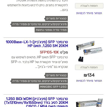
חיבור בין תשתית נחושת ותשתית אופטית
לתקשורת נתונים. ניתן לרכוש בזוגות ולהשתמש
הוספה לעגלה
בהם...
תמחור מיוחד לכמויות
קטגוריות מוצרים
מיניג'יבקים/ג'יביקים, טרנסיברים וממירי מדיה
ממירי מדיה אופטי-נחושת
טרנסיבר SFP (מיניג'ביק) ל-1000Base-LX
1.25G SM 20KM, תואם HP
מק"ט
:
SFP105-10K
טרנסיבר SFP תואם HP. מתאים לשימוש עם
סוויצ'ים וציוד תקשורת של HP בלבד. ה-SFP
שנקרא גם "מיני-ג'ביק"...
הוספה לעגלה
₪
134
קטגוריות מוצרים
תמחור מיוחד לכמויות
מיניג'יבקים/ג'יביקים, טרנסיברים וממירי מדיה
MINIGBIC SFP 1.25G
טרנסיבר SFP (מיניג'ביק) 1.25G BiDi WDM
20KM לסיב בודד (Tx1310nm/Rx1550nm)
תעשייתי תואם CISCO / MSA