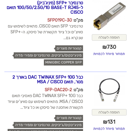
טרנסיבר +SFP (מיניג'ביק)
ל-10G/5G/2.5G/1G BASE-T RJ45 תואם
CISCO
מק"ט
:
SFP019C-30
טרנסיבר SFP תואם CISCO. מתאים לשימוש עם
סוויצ'ים וכל ציוד תקשורת של סיסקו. ה-+SFP
שנקרא גם...
הוספה לעגלה
₪
730
קטגוריות מוצרים
תמחור מיוחד לכמויות
מיניג'יבקים/ג'יביקים, טרנסיברים וממירי מדיה
MINIGBIC COPPER SFP
כבל DAC TWINAX SFP+ 10G באורך 2
מטר, תואם MSA / CISCO
מק"ט
:
SFP-DAC20-2
כבל DAC TWINAX SFP+ 10G פאסיבי תואם
MSA / CISCO. מתאים לשימוש עם סוויצ'ים וציוד
תקשורת ואחסנה של סיסקו או כל ציוד...
הוספה לעגלה
קטגוריות מוצרים
₪
131
מיניג'יבקים/ג'יביקים, טרנסיברים וממירי מדיה
תמחור מיוחד לכמויות