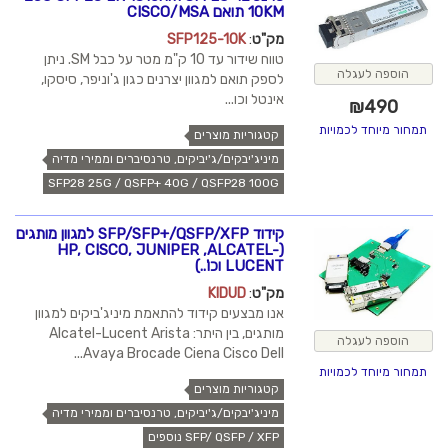
10KM תואם CISCO/MSA
מק"ט
:
SFP125-10K
טווח שידור עד 10 ק"מ מטר על כבל SM. ניתן
הוספה לעגלה
לספק תואם למגוון יצרנים כגון ג'וניפר, סיסקו,
אינטל וכו...
₪
490
תמחור מיוחד לכמויות
קטגוריות מוצרים
מיניג'יבקים/ג'יביקים, טרנסיברים וממירי מדיה
SFP28 25G / QSFP+ 40G / QSFP28 100G
קידוד SFP/SFP+/QSFP/XFP למגוון מותגים
(HP, CISCO, JUNIPER ,ALCATEL-
LUCENT וכו'..)
מק"ט
:
KIDUD
אנו מבצעים קידוד להתאמת מיניג'ביקים למגוון
מותגים, בין היתר: Alcatel-Lucent Arista
הוספה לעגלה
Avaya Brocade Ciena Cisco Dell...
תמחור מיוחד לכמויות
קטגוריות מוצרים
מיניג'יבקים/ג'יביקים, טרנסיברים וממירי מדיה
SFP/ QSFP / XFP נוספים