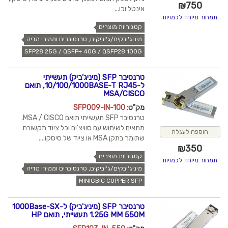
₪
750
אינטל וכו...
תמחור מיוחד לכמויות
קטגוריות מוצרים
מיניג'יבקים/ג'יביקים, טרנסיברים וממירי מדיה
SFP28 25G / QSFP+ 40G / QSFP28 100G
טרנסיבר SFP (מיניג'ביק) תעשייתי
ל-10/100/1000BASE-T RJ45, תואם
MSA/CISCO
מק"ט
:
SFP009-IN-100
טרנסיבר SFP תעשייתי תואם MSA / CISCO.
מתאים לשימוש עם סוויצ'ים וכל ציוד תקשורת
הוספה לעגלה
שתומך בתקן MSA או ציוד של סיסקו....
₪
350
קטגוריות מוצרים
תמחור מיוחד לכמויות
מיניג'יבקים/ג'יביקים, טרנסיברים וממירי מדיה
MINIGBIC COPPER SFP
טרנסיבר SFP (מיניג'ביק) ל-1000Base-SX
1.25G MM 550M תעשייתי, תואם HP