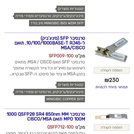
קטגוריות מוצרים
מיניג'יבקים/ג'יביקים, טרנסיברים וממירי מדיה
MINIGBIC BiDi WDM SFP סיב בודד
טרנסיבר SFP (מיניג'ביק)
ל-10/100/1000BASE-T RJ45, תואם
MSA/CISCO
מק"ט
:
SFP009-100
טרנסיבר SFP תואם MSA / CISCO. מתאים
לשימוש עם סוויצ'ים וכל ציוד תקשורת שתומך
הוספה לעגלה
בתקן MSA או ציוד של סיסקו. ה-SFP שנקרא...
₪
230
קטגוריות מוצרים
תמחור מיוחד לכמויות
מיניג'יבקים/ג'יביקים, טרנסיברים וממירי מדיה
MINIGBIC COPPER SFP
טרנסיבר 100G QSFP28 SR4 850nm MM
MPO 100M תואם CISCO/MSA
מק"ט
:
QSFP712-100
הוספה לעגלה
ניתן לספק תואם למגוון יצרנים כגון ג'וניפר, סיסקו,