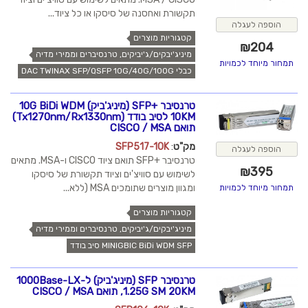
תקשורת ואחסנה של סיסקו או כל ציוד...
הוספה לעגלה
קטגוריות מוצרים
₪
204
מיניג'יבקים/ג'יביקים, טרנסיברים וממירי מדיה
תמחור מיוחד לכמויות
כבלי DAC TWINAX SFP/QSFP 10G/40G/100G
טרנסיבר +SFP (מיניג'ביק) 10G BiDi WDM
10KM לסיב בודד (Tx1270nm/Rx1330nm)
תואם CISCO / MSA
מק"ט
:
SFP517-10K
הוספה לעגלה
טרנסיבר +SFP תואם ציוד CISCO ו-MSA. מתאים
₪
395
לשימוש עם סוויצ'ים וציוד תקשורת של סיסקו
ומגוון מוצרים שתומכים MSA (ללא...
תמחור מיוחד לכמויות
קטגוריות מוצרים
מיניג'יבקים/ג'יביקים, טרנסיברים וממירי מדיה
MINIGBIC BiDi WDM SFP סיב בודד
טרנסיבר SFP (מיניג'ביק) ל-1000Base-LX
1.25G SM 20KM, תואם CISCO / MSA