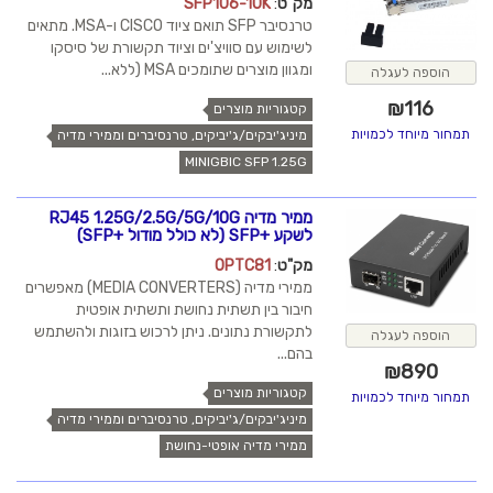
מק"ט
:
SFP106-10K
טרנסיבר SFP תואם ציוד CISCO ו-MSA. מתאים
לשימוש עם סוויצ'ים וציוד תקשורת של סיסקו
ומגוון מוצרים שתומכים MSA (ללא...
הוספה לעגלה
₪
116
קטגוריות מוצרים
תמחור מיוחד לכמויות
מיניג'יבקים/ג'יביקים, טרנסיברים וממירי מדיה
MINIGBIC SFP 1.25G
ממיר מדיה RJ45 1.25G/2.5G/5G/10G
לשקע +SFP (לא כולל מודול +SFP)
מק"ט
:
OPTC81
ממירי מדיה (MEDIA CONVERTERS) מאפשרים
חיבור בין תשתית נחושת ותשתית אופטית
לתקשורת נתונים. ניתן לרכוש בזוגות ולהשתמש
הוספה לעגלה
בהם...
₪
890
קטגוריות מוצרים
תמחור מיוחד לכמויות
מיניג'יבקים/ג'יביקים, טרנסיברים וממירי מדיה
ממירי מדיה אופטי-נחושת