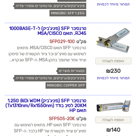
תמחור מיוחד לכמויות
מיניג'יבקים/ג'יביקים, טרנסיברים וממירי מדיה
MINIGBIC SFP 1.25G
טרנסיבר SFP (מיניג'ביק) ל-1000BASE-T
RJ45, תואם MSA/CISCO
מק"ט
:
SFP029-100
טרנסיבר SFP תואם MSA/CISCO. מתאים
לשימוש עם סוויצ'ים וכל ציוד תקשורת של סיסקו
וציוד אחר שתומך בתקן MSA. ה-SFP שנקרא...
הוספה לעגלה
₪
230
קטגוריות מוצרים
מיניג'יבקים/ג'יביקים, טרנסיברים וממירי מדיה
תמחור מיוחד לכמויות
MINIGBIC COPPER SFP
טרנסיבר SFP (מיניג'ביק) 1.25G BiDi WDM
20KM לסיב בודד (Tx1310nm/Rx1550nm)
תואם HP
מק"ט
:
SFP505-20K
הוספה לעגלה
טרנסיבר SFP תואם HP. מתאים לשימוש עם
₪
140
סוויצ'ים וציוד תקשורת של HP בלבד. ה-SFP