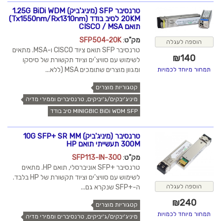
טרנסיבר SFP (מיניג'ביק) 1.25G BiDi WDM
20KM לסיב בודד (Tx1550nm/Rx1310nm)
תואם CISCO / MSA
מק"ט
:
SFP504-20K
הוספה לעגלה
טרנסיבר SFP תואם ציוד CISCO ו-MSA. מתאים
₪
140
לשימוש עם סוויצ'ים וציוד תקשורת של סיסקו
ומגוון מוצרים שתומכים MSA (ללא...
תמחור מיוחד לכמויות
קטגוריות מוצרים
מיניג'יבקים/ג'יביקים, טרנסיברים וממירי מדיה
MINIGBIC BiDi WDM SFP סיב בודד
טרנסיבר (מיניג'ביק) 10G SFP+ SR MM
300M תעשייתי תואם HP
מק"ט
:
SFP113-IN-300
טרנסיבר +SFP אוניברסלי, תואם HP. מתאים
לשימוש עם סוויצ'ים וציוד תקשורת של HP בלבד.
הוספה לעגלה
ה-+SFP שנקרא גם...
₪
240
קטגוריות מוצרים
תמחור מיוחד לכמויות
מיניג'יבקים/ג'יביקים, טרנסיברים וממירי מדיה