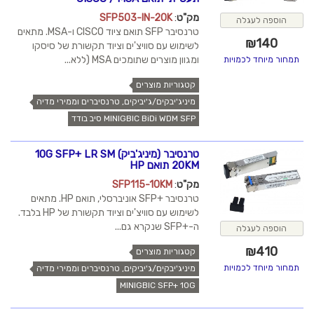
מק"ט
:
SFP503-IN-20K
הוספה לעגלה
טרנסיבר SFP תואם ציוד CISCO ו-MSA. מתאים
₪
140
לשימוש עם סוויצ'ים וציוד תקשורת של סיסקו
ומגוון מוצרים שתומכים MSA (ללא...
תמחור מיוחד לכמויות
קטגוריות מוצרים
מיניג'יבקים/ג'יביקים, טרנסיברים וממירי מדיה
MINIGBIC BiDi WDM SFP סיב בודד
טרנסיבר (מיניג'ביק) 10G SFP+ LR SM
20KM תואם HP
מק"ט
:
SFP115-10KM
טרנסיבר +SFP אוניברסלי, תואם HP. מתאים
לשימוש עם סוויצ'ים וציוד תקשורת של HP בלבד.
ה-+SFP שנקרא גם...
הוספה לעגלה
₪
410
קטגוריות מוצרים
תמחור מיוחד לכמויות
מיניג'יבקים/ג'יביקים, טרנסיברים וממירי מדיה
MINIGBIC SFP+ 10G