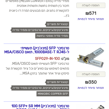
ממירי מדיה (MEDIA CONVERTERS) מאפשרים
חיבור בין תשתית נחושת ותשתית אופטית
הוספה לעגלה
לתקשורת נתונים. הם מבצעים המרה דו כיוונית
₪
571
בין...
תמחור מיוחד לכמויות
קטגוריות מוצרים
מיניג'יבקים/ג'יביקים, טרנסיברים וממירי מדיה
ממירי מדיה אופטי-נחושת
טרנסיבר SFP (מיניג'ביק) תעשייתי
ל-1000BASE-T RJ45, תואם MSA/CISCO
מק"ט
:
SFP029-IN-100
טרנסיבר SFP תעשייתי תואם MSA/CISCO.
מתאים לשימוש עם סוויצ'ים וכל ציוד תקשורת של
סיסקו וציוד אחר שתומך בתקן MSA....
הוספה לעגלה
₪
350
קטגוריות מוצרים
מיניג'יבקים/ג'יביקים, טרנסיברים וממירי מדיה
תמחור מיוחד לכמויות
MINIGBIC COPPER SFP
טרנסיבר (מיניג'ביק) 10G SFP+ SR MM