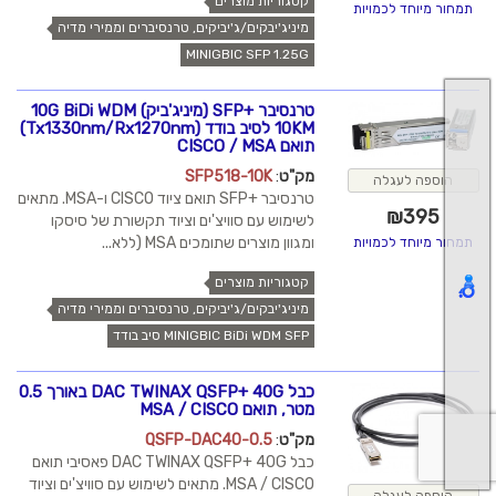
קטגוריות מוצרים
תמחור מיוחד לכמויות
מיניג'יבקים/ג'יביקים, טרנסיברים וממירי מדיה
MINIGBIC SFP 1.25G
טרנסיבר +SFP (מיניג'ביק) 10G BiDi WDM
10KM לסיב בודד (Tx1330nm/Rx1270nm)
תואם CISCO / MSA
מק"ט
:
SFP518-10K
הוספה לעגלה
טרנסיבר +SFP תואם ציוד CISCO ו-MSA. מתאים
₪
395
לשימוש עם סוויצ'ים וציוד תקשורת של סיסקו
ומגוון מוצרים שתומכים MSA (ללא...
תמחור מיוחד לכמויות
קטגוריות מוצרים
מיניג'יבקים/ג'יביקים, טרנסיברים וממירי מדיה
MINIGBIC BiDi WDM SFP סיב בודד
כבל DAC TWINAX QSFP+ 40G באורך 0.5
מטר, תואם MSA / CISCO
מק"ט
:
QSFP-DAC40-0.5
כבל DAC TWINAX QSFP+ 40G פאסיבי תואם
MSA / CISCO. מתאים לשימוש עם סוויצ'ים וציוד
הוספה לעגלה