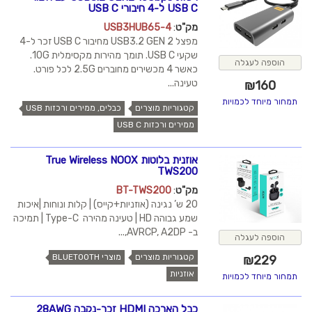
USB C ל-4 חיבורי USB C
מק"ט
:
USB3HUB65-4
מפצל USB3.2 GEN 2 מחיבור USB C זכר ל-4
שקעי USB C. תומך מהירות מקסימלית 10G.
הוספה לעגלה
כאשר 4 מכשירים מחוברים 2.5G לכל פורט.
טעינה...
₪
160
תמחור מיוחד לכמויות
קטגוריות מוצרים
כבלים, ממירים ורכזות USB
ממירים ורכזות USB C
אוזנית בלוטות True Wireless NOOX
TWS200
מק"ט
:
BT-TWS200
20 ש’ נגינה (אוזניות+קייס) | קלות ונוחות |איכות
שמע גבוהה HD | טעינה מהירה Type-C | תמיכה
ב- AVRCP, A2DP,...
הוספה לעגלה
קטגוריות מוצרים
מוצרי BLUETOOTH
₪
229
אוזניות
תמחור מיוחד לכמויות
כבל הארכה HDMI זכר-נקבה 28AWG