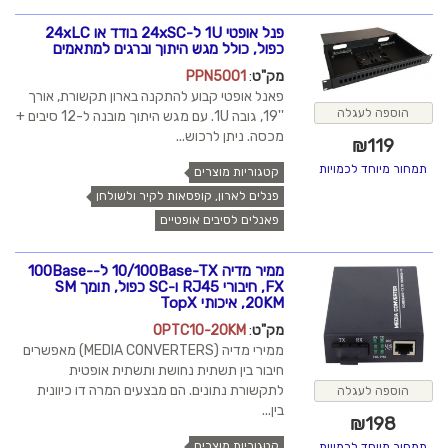
פנל אופטי 1U ל-24xSC בודד או 24xLC
כפול, כולל מגש היתוך וברגים למתאמים
מק"ט
:
PPN5001
פאנל אופטי קבוע להתקנה בארון תקשורת, אורך
הוספה לעגלה
''19, גובה 1U. עם מגש היתוך מובנה ל-12 סיבים +
מכסה. ניתן לרכוש...
₪
119
תמחור מיוחד לכמויות
קטגוריות מוצרים
פנלים לארון, קופסאות לקיר ולשולחן
פאנלים לסיבים אופטיים
ממיר מדיה 10/100Base-TX ל-100Base-
FX, חיבורי RJ45 ו-SC כפול, תומך SM
20KM, איכותי TopX
מק"ט
:
OPTC10-20KM
ממירי מדיה (MEDIA CONVERTERS) מאפשרים
חיבור בין תשתית נחושת ותשתית אופטית
לתקשורת נתונים. הם מבצעים המרה דו כיוונית
הוספה לעגלה
בין...
₪
198
קטגוריות מוצרים
תמחור מיוחד לכמויות