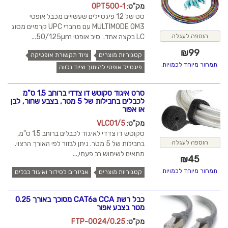
מק"ט
:
OPT500-1
סט של 12 פיגטיילים שעשויים מכבל אופטי
MULTIMODE OM3 עם מחברי UPC קרמיים מסוג
הוספה לעגלה
LC בקצה אחד. סיב אופטי 50/125µm...
₪
99
קטגוריות מוצרים
ציוד תקשורת אופטיקה
תמחור מיוחד לכמויות
פיגטייל אופטי להיתוך וציוד נלווה
סרט איגוד סקוטש דו צדדי ברוחב 1.5 ס"מ
לכבלים בחבילות של 5 מטר, בצבע שחור, לבן
או אפור
מק"ט
:
VLC01/5
סקוטש דו צדדי לאיגוד לכבלים ברוחב 1.5 ס"מ,
הוספה לעגלה
בחבילות של 5 מטר. ניתן לגזור לפי האורך הרצוי.
מתאים לשימוש רב פעמי,...
₪
45
תמחור מיוחד לכמויות
קטגוריות מוצרים
אביזרים לסידור ואיגוד כבלים
כבל רשת CAT6a CCA מסוכך באורך 0.25
מטר בצבע אפור
מק"ט
:
FTP-0024/0.25