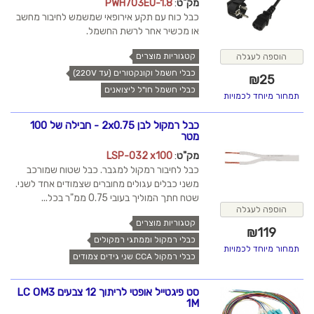
מק"ט
:
PWH703EU-1.8
כבל כוח עם תקע אירופאי שמשמש לחיבור מחשב
או מכשיר אחר לרשת החשמל.
קטגוריות מוצרים
הוספה לעגלה
כבלי חשמל וקונקטורים (עד 220V)
₪
25
כבלי חשמל חו"ל ליצואנים
תמחור מיוחד לכמויות
כבל רמקול לבן 2x0.75 - חבילה של 100
מטר
מק"ט
:
LSP-032 x100
כבל לחיבור רמקול למגבר. כבל שטוח שמורכב
משני כבלים עגולים מחוברים שצמודים אחד לשני.
שטח חתך המוליך בעובי 0.75 ממ"ר בכל...
הוספה לעגלה
קטגוריות מוצרים
₪
119
כבלי רמקול וממתגי רמקולים
תמחור מיוחד לכמויות
כבלי רמקול CCA שני גידים צמודים
סט פיגטייל אופטי לריתוך 12 צבעים LC OM3
1M