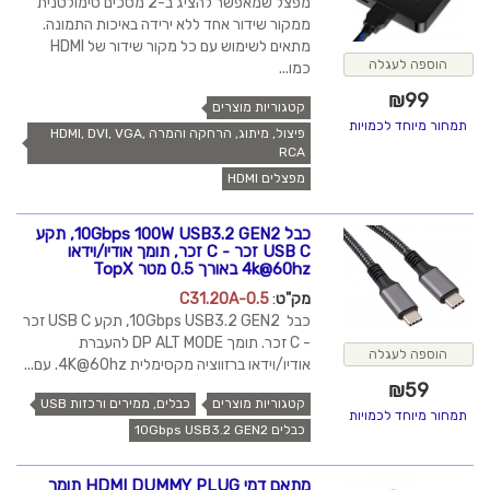
מפצל שמאפשר להציג ב-2 מסכים סימולטנית
ממקור שידור אחד ללא ירידה באיכות התמונה.
מתאים לשימוש עם כל מקור שידור של HDMI
הוספה לעגלה
כמו...
₪
99
קטגוריות מוצרים
תמחור מיוחד לכמויות
פיצול, מיתוג, הרחקה והמרה HDMI, DVI, VGA,
RCA
מפצלים HDMI
כבל 10Gbps 100W USB3.2 GEN2, תקע
USB C זכר - C זכר, תומך אודיו/וידאו
4k@60hz באורך 0.5 מטר TopX
מק"ט
:
C31.20A-0.5
כבל 10Gbps USB3.2 GEN2, תקע USB C זכר
- C זכר. תומך DP ALT MODE להעברת
הוספה לעגלה
אודיו/וידאו ברזווציה מקסימלית 4K@60hz. עם...
₪
59
קטגוריות מוצרים
כבלים, ממירים ורכזות USB
תמחור מיוחד לכמויות
כבלים 10Gbps USB3.2 GEN2
מתאם דמי HDMI DUMMY PLUG תומך