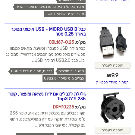
מיניג'יבקים/ג'יביקים, טרנסיברים וממירי מדיה
ממירי מדיה אופטי-נחושת
כבל USB - MICRO USB B איכותי מסוכך
באורך 0.25 מטר
מק"ט
:
CBL167-0.25
כבל מיקרו USB לסנכרון וטעינה. מתאים למגוון
מכשירים כולל טלפונים חכמים אנדרואיד, סמסונג
וכו'.. כבל USB2.0 למיקרו USB...
הוספה לעגלה
קטגוריות מוצרים
כבלים, ממירים ורכזות USB
₪
9.9
כבלים מיני ומיקרו USB2.0
תמחור מיוחד לכמויות
גלגלת לכבלים עם ידית נשיאה ומעצור, קוטר
235 מ"מ TopX
מק"ט
:
DRM10235
תוף לכבלים עם גלגלת וידית נשיאה, קוטר 235
מ"מ. מסגרת חזקה ועמידה מפוליקרבונט. התוף
עם קיבולת לפי עובי הכבל ולפי...
הוספה לעגלה