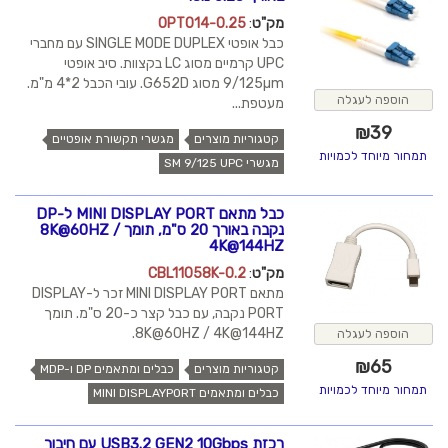
מק"ט
:
OPT014-0.25
כבל אופטי SINGLE MODE DUPLEX עם מחברי
UPC קרמיים מסוג LC בקצוות. סיב אופטי
9/125µm מסוג G652D. עובי הכבל 2*4 מ"מ.
הוספה לעגלה
מעטפת...
₪
39
קטגוריות מוצרים
מגשרי תקשורת אופטיים
תמחור מיוחד לכמויות
מגשרי SM 9/125 UPC
כבל מתאם MINI DISPLAY PORT ל-DP
נקבה באורך 20 ס"מ, תומך 8K@60HZ /
4K@144HZ
מק"ט
:
CBL11058K-0.2
מתאם MINI DISPLAY PORT זכר ל-DISPLAY
PORT נקבה, עם כבל קצר כ-20 ס"מ. תומך
8K@60HZ / 4K@144HZ.
הוספה לעגלה
₪
65
קטגוריות מוצרים
כבלים ומתאמים DP ו-MDP
תמחור מיוחד לכמויות
כבלים ומתאמים MINI DISPLAYPORT
רכזת USB3.2 GEN2 10Gbps עם חיבור