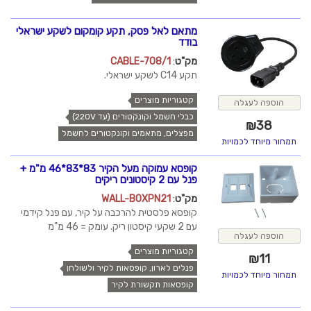
מתאם לאל פסק, תקע קומקום לשקע ישראלי
בודד
מק"ט
:
CABLE-708/1
תקע C14 לשקע ישראלי.
קטגוריות מוצרים
הוספה לעגלה
כבלי חשמל וקונקטורים (עד 220V)
₪
38
מפצלים, מתאמים וקונקטורים לחשמל
תמחור מיוחד לכמויות
קופסא עמוקה מעל הקיר 83*83*46 מ"מ +
פנל עם 2 קיסטונים ריקים
מק"ט
:
WALL-BOXPN21
קופסא פלסטית להרכבה על קיר, עם פנל קידמי
עם 2 שקעי קיסטון ריק. עומק = 46 מ"מ
הוספה לעגלה
קטגוריות מוצרים
₪
11
פנלים לארון, קופסאות לקיר ולשולחן
תמחור מיוחד לכמויות
קופסאות תקשורת לקיר