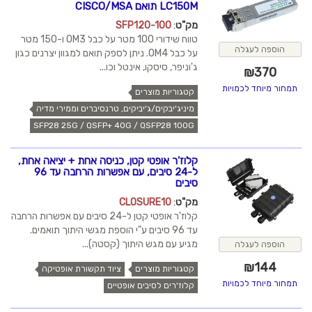
LC150M תואם CISCO/MSA
מק"ט
:
SFP120-100
טווח שידורי 100 מטר על כבל OM3 ו-150 מטר
הוספה לעגלה
על כבל OM4. ניתן לספק תואם למגוון יצרנים כגון
ג'וניפר, סיסקו, אינטל וכו...
₪
370
תמחור מיוחד לכמויות
קטגוריות מוצרים
מיניג'יבקים/ג'יביקים, טרנסיברים וממירי מדיה
SFP28 25G / QSFP+ 40G / QSFP28 100G
קלוז'ר אופטי קטן, כניסה אחת + יציאה אחת,
ל-24 סיבים, עם אפשרות הרחבה עד 96
סיבים
מק"ט
:
CLOSURE10
קלוז'ר אופטי קטן ל-24 סיבים עם אפשרות הרחבה
עד 96 סיבים ע"י הוספת מגשי היתוך תואמים.
מגיע עם מגש היתוך (קסטה)...
הוספה לעגלה
₪
144
קטגוריות מוצרים
ציוד תקשורת אופטיקה
תמחור מיוחד לכמויות
קלוז'רים לסיבים אופטיים