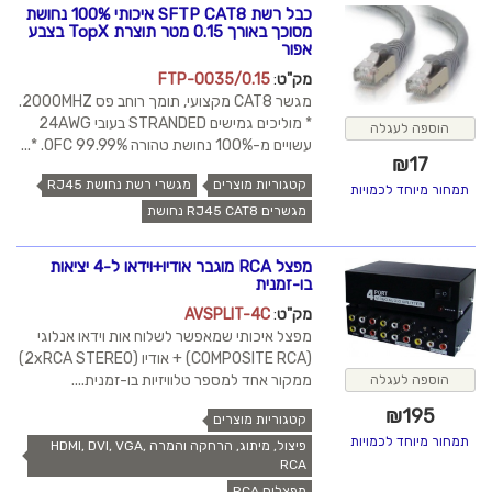
כבל רשת SFTP CAT8 איכותי 100% נחושת
מסוכך באורך 0.15 מטר תוצרת TopX בצבע
אפור
מק"ט
:
FTP-0035/0.15
מגשר CAT8 מקצועי, תומך רוחב פס 2000MHZ.
* מוליכים גמישים STRANDED בעובי 24AWG
הוספה לעגלה
עשויים מ-100% נחושת טהורה 99.99% OFC. *...
₪
17
קטגוריות מוצרים
מגשרי רשת נחושת RJ45
תמחור מיוחד לכמויות
מגשרים RJ45 CAT8 נחושת
מפצל RCA מוגבר אודיו+וידאו ל-4 יציאות
בו-זמנית
מק"ט
:
AVSPLIT-4C
מפצל איכותי שמאפשר לשלוח אות וידאו אנלוגי
(COMPOSITE RCA) + אודיו (2xRCA STEREO)
ממקור אחד למספר טלוויזיות בו-זמנית....
הוספה לעגלה
₪
195
קטגוריות מוצרים
תמחור מיוחד לכמויות
פיצול, מיתוג, הרחקה והמרה HDMI, DVI, VGA,
RCA
מפצלים RCA