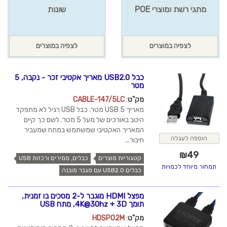
מתגי רשת ומוצרי POE
שונות
לצפיה במוצרים
לצפיה במוצרים
כבל USB2.0 מאריך אקטיבי זכר - נקבה, 5
מטר
מק"ט
:
CABLE-147/5LC
מאריך USB 5 מטר. כבל USB רגיל לא מתפקד
היטב באורכים של מעל 5 מטר. לשם כך קיים
המאריך האקטיבי שמשתמש במתח שמעביר
הוספה לעגלה
חיבור...
₪
49
קטגוריות מוצרים
כבלים, ממירים ורכזות USB
תמחור מיוחד לכמויות
כבלים USB2.0 עם מגבר מובנה
מפצל HDMI מוגבר ל-2 מסכים בו זמנית,
תומך 4K@30hz + 3D, מתח USB
מק"ט
:
HDSP02M