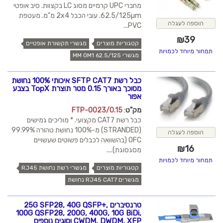
מחברי UPC קרמיים מסוג LC בקצוות. סיב אופטי
62.5/125µm. עובי הכבל 2x4 מ"מ. מעטפת
הוספה לעגלה
PVC...
₪
39
קטגוריות מוצרים
מגשרי תקשורת אופטיים
תמחור מיוחד לכמויות
מגשרי MM OM1 62.5/125
כבל רשת SFTP CAT7 איכותי 100% נחושת
מסוכך באורך 0.15 מטר תוצרת TopX בצבע
אפור
מק"ט
:
FTP-0023/0.15
כבל רשת CAT7 מקצועי. * מוליכים גמישים
(STRANDED) מ-100% נחושת טהורה 99.99%
הוספה לעגלה
OFC (בהשוואה לכבלים פשוטים שעשויים
₪
16
מסגסוגת)....
תמחור מיוחד לכמויות
קטגוריות מוצרים
מגשרי רשת נחושת RJ45
מגשרים RJ45 CAT7 נחושת
טרנסיברים 25G SFP28, 40G QSFP+,
100G QSFP28, 200G, 400G, 10G BiDi,
CWDM, DWDM, XFP וסוגים נוספים