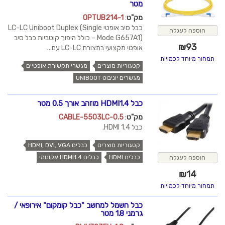
מטר
מק"ט
:
OPTUB214-1
כבל סיב אופטי LC-LC Uniboot Duplex (Single
הוספה לעגלה
Mode G657A1) – כולל היפוך קוטביות כבל סיב
₪
93
אופטי מקצועי בתצורת LC-LC עם...
תמחור מיוחד לכמויות
קטגוריות מוצרים
מגשרי תקשורת אופטיים
מגשרים יוניבוט UNIBOOT
כבל HDMI1.4 מוזהב אורך 0.5 מטר
מק"ט
:
CABLE-5503LC-0.5
כבל HDMI 1.4.
קטגוריות מוצרים
כבלים HDMI, DVI, VGA
כבלים HDMI
כבלים HDMI1.4 אקונומי
הוספה לעגלה
₪
14
תמחור מיוחד לכמויות
כבל חשמל למחשב "כבל קומקום" אירופאי /
גרמני 1.8 מטר