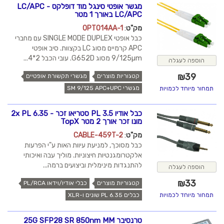
מגשר אופטי סינגל מוד דופלקס LC/APC -
LC/APC באורך 1 מטר
מק"ט
:
OPT014AA-1
כבל אופטי SINGLE MODE DUPLEX עם מחברי
APC קרמיים מסוג LC בקצוות. סיב אופטי
9/125µm מסוג G652D. עובי הכבל 2*4...
הוספה לעגלה
₪
39
קטגוריות מוצרים
מגשרי תקשורת אופטיים
מגשרי SM 9/125 APC+UPC
תמחור מיוחד לכמויות
כבל אודיו PL 3.5 סטריאו זכר - 2x PL 6.35
מונו זכר אורך 2 מטר TopX
מק"ט
:
CABLE-459T-2
כבל מסוכך, למניעת עיוות האות ע"י הפרעות
אלקטרומגנטיות חיצוניות. מוליך עבה ואיכותי
להתנגדות מינימלית וביצועים ברמה...
הוספה לעגלה
₪
33
קטגוריות מוצרים
כבלי אודיו/וידאו PL/RCA
כבלים PL 6.35 שונים ו-XLR
תמחור מיוחד לכמויות
טרנסיבר 25G SFP28 SR 850nm MM