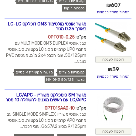
קטגוריות מוצרים
גלגלות וכבלים טקטיים
₪
607
גלגלות ריקות
תמחור מיוחד לכמויות
מגשר אופטי מולטימוד OM3 דופלקס LC-LC
באורך 0.25 מטר
מק"ט
:
OPT010-0.25
כבל אופטי MULTIMODE OM3 DUPLEX עם
מחברי UPC קרמיים מסוג LC בקצוות. סיב אופטי
50/125µm. עובי הכבל 2x4 מ"מ. מעטפת PVC
הוספה לעגלה
בצבע...
₪
39
קטגוריות מוצרים
מגשרי תקשורת אופטיים
תמחור מיוחד לכמויות
מגשרי MM OM3 50/125
מגשר SM סימפלקס משוריין LC/APC -
LC/APC עם ראשים מוגנים להשחלה 10 מטר
מק"ט
:
OPT013AAD-10
כבל אופטי משוריין SINGLE MODE SIMPLEX עם
מחברי APC קרמיים מסוג LC בקצוות. סיב אופטי
9/125µm מסוג G657A2. עובי הכבל...
הוספה לעגלה