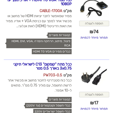
כבל ממיר HDMI TO VGA + אודיו, תומך עד
1080P
מק"ט
:
CABLE-1700A
ממיר שמאפשר לחבר יציאת HDMI של מחשב או
מכשיר אחר למסך עם כניסת VGA + אודיו. ממיר
הוספה לעגלה
את האות הדיגיטלי (HDMI) לאות אנלוגי...
₪
74
קטגוריות מוצרים
תמחור מיוחד לכמויות
פיצול, מיתוג, הרחקה והמרה HDMI, DVI, VGA,
RCA
כבלים ממירים HDMI TO VGA
כבל מתח "קומקום" C13 לישראלי תיקני
3x0.75 באורך 0.5 מטר
מק"ט
:
PW703-0.5
כבל כוח סטנדרטי לחיבור מחשב או מכשיר אחר
לרשת החשמל, עם מוליך 0.75 ממ"ר. מתאים
ל-10 אמפר.
הוספה לעגלה
קטגוריות מוצרים
₪
17
כבלי חשמל וקונקטורים (עד 220V)
תמחור מיוחד לכמויות
כבלי חשמל ישראליים 220V