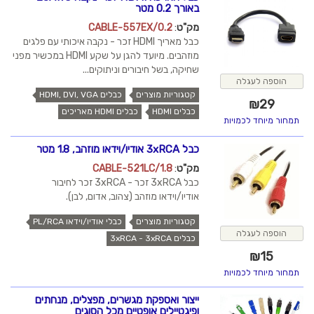
באורך 0.2 מטר
מק"ט
:
CABLE-557EX/0.2
כבל מאריך HDMI זכר - נקבה איכותי עם פלגים
מוזהבים. מיועד להגן על שקע HDMI במכשיר מפני
שחיקה, בשל חיבורים וניתוקים...
הוספה לעגלה
קטגוריות מוצרים
כבלים HDMI, DVI, VGA
₪
29
כבלים HDMI
כבלים HDMI מאריכים
תמחור מיוחד לכמויות
כבל 3xRCA אודיו/וידאו מוזהב, 1.8 מטר
מק"ט
:
CABLE-521LC/1.8
כבל 3xRCA זכר - 3xRCA זכר לחיבור
אודיו/וידאו מוזהב (צהוב, אדום, לבן).
קטגוריות מוצרים
כבלי אודיו/וידאו PL/RCA
הוספה לעגלה
כבלים 3xRCA - 3xRCA
₪
15
תמחור מיוחד לכמויות
ייצור ואספקת מגשרים, מפצלים, מנחתים
ופיגטיילים אופטיים מכל הסוגים