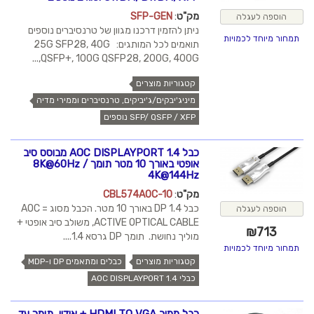
מק"ט
:
SFP-GEN
הוספה לעגלה
ניתן להזמין דרכנו מגוון של טרנסיברים נוספים
תמחור מיוחד לכמויות
תואמים לכל המותגים: 25G SFP28, 40G
QSFP+, 100G QSFP28, 200G, 400G,...
קטגוריות מוצרים
מיניג'יבקים/ג'יביקים, טרנסיברים וממירי מדיה
SFP/ QSFP / XFP נוספים
כבל AOC DISPLAYPORT 1.4 מבוסס סיב
אופטי באורך 10 מטר תומך 8K@60Hz /
4K@144Hz
מק"ט
:
CBL574AOC-10
כבל DP 1.4 באורך 10 מטר. הכבל מסוג AOC =
הוספה לעגלה
ACTIVE OPTICAL CABLE, משולב סיב אופטי +
₪
713
מוליך נחושת. תומך DP גרסא 1.4....
תמחור מיוחד לכמויות
קטגוריות מוצרים
כבלים ומתאמים DP ו-MDP
כבלי AOC DISPLAYPORT 1.4