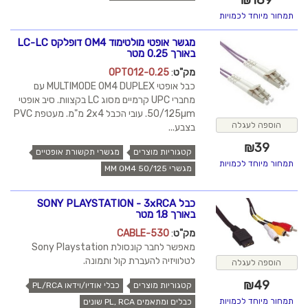
₪
189
תמחור מיוחד לכמויות
מגשר אופטי מולטימוד OM4 דופלקס LC-LC
באורך 0.25 מטר
מק"ט
:
OPT012-0.25
כבל אופטי MULTIMODE OM4 DUPLEX עם
מחברי UPC קרמיים מסוג LC בקצוות. סיב אופטי
50/125µm. עובי הכבל 2x4 מ"מ. מעטפת PVC
הוספה לעגלה
בצבע...
₪
39
קטגוריות מוצרים
מגשרי תקשורת אופטיים
תמחור מיוחד לכמויות
מגשרי MM OM4 50/125
כבל SONY PLAYSTATION - 3xRCA
באורך 1.8 מטר
מק"ט
:
CABLE-530
מאפשר לחבר קונסולת Sony Playstation
לטלוויזיה להעברת קול ותמונה.
הוספה לעגלה
₪
49
קטגוריות מוצרים
כבלי אודיו/וידאו PL/RCA
תמחור מיוחד לכמויות
כבלים ומתאמים PL, RCA שונים