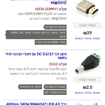
4K@30HZ
מק"ט
:
HDCN-DUMMY1
מתאם דמי HDMI DUMMY PLUG תומך
4K@30HZ. למפרט לחץ כאן
הוספה לעגלה
קטגוריות מוצרים
₪
39
פיצול, מיתוג, הרחקה והמרה HDMI, DVI, VGA,
RCA
תמחור מיוחד לכמויות
ממירי HDMI ומחלצי אודיו
תקע זכר DC 5.5/2.1 עם חיבורי הברגה לגידי
נחושת
מק"ט
:
DCA2
תקע DC עגול עם קוטר חיצוני 5.5 וקוטר פנימי
2.1, עם חיבור טרמינל ירוק לחיבור גידי נחושת
בהברגה.
הוספה לעגלה
₪
2.5
קטגוריות מוצרים
מחברים ומתאמים
כבלים ומחברי DC
תמחור מיוחד לכמויות
כבל 40Gbps 240W 8K@60HZ USB 4.0,