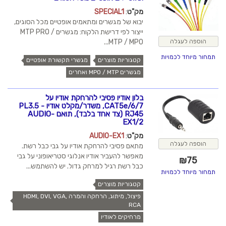
מק"ט
:
SPECIAL1
יבוא של מגשרים ומתאמים אופטיים מכל הסוגים,
ייצור לפי דרישת הלקוח: מגשרים MTP PRO /
MTP / MPO...
הוספה לעגלה
תמחור מיוחד לכמויות
קטגוריות מוצרים
מגשרי תקשורת אופטיים
מגשרים MPO / MTP ואחרים
בלון אודיו פסיבי להרחקת אודיו על
CAT5e/6/7, משדר/מקלט אודיו PL3.5 -
RJ45 (צד אחד בלבד), תואם AUDIO-
EX1/2
מק"ט
:
AUDIO-EX1
הוספה לעגלה
מתאם פסיבי להרחקת אודיו על גבי כבל רשת.
מאפשר להעביר אודיו אנלוגי סטריאופוני על גבי
₪
75
כבל רשת רגיל למרחק גדול. יש להשתמש...
תמחור מיוחד לכמויות
קטגוריות מוצרים
פיצול, מיתוג, הרחקה והמרה HDMI, DVI, VGA,
RCA
מרחיקים לאודיו