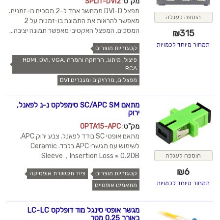
מק"ט
:
SPLIT-DVI2
מפצל DVI-D ממחשב אחד ל-2 מסכים בו-זמנית.
הוספה לעגלה
מאפשר להראות את התמונה בו-זמנית על 2
המסכים. המפצל האקטיבי מאפשר תמונה יציבה...
₪
315
תמחור מיוחד לכמויות
קטגוריות מוצרים
פיצול, מיתוג, הרחקה והמרה HDMI, DVI, VGA,
RCA
מפצלים, מרחיקים ומגברים DVI
מתאם SC/APC SM סימפלקס נ-נ לפאנל,
ירוק
מק"ט
:
OPTA15-APC
מתאם אופטי SC בודד לפאנל. צבע ירוק APC.
לשימוש עם מגשרי APC בלבד. Ceramic
Sleeve，Insertion Loss ≤ 0.2DB
הוספה לעגלה
₪
6
קטגוריות מוצרים
ציוד תקשורת אופטיקה
תמחור מיוחד לכמויות
מתאמים אופטיים
מגשר אופטי סינגל מוד דופלקס LC-LC
באורך 0.25 מטר