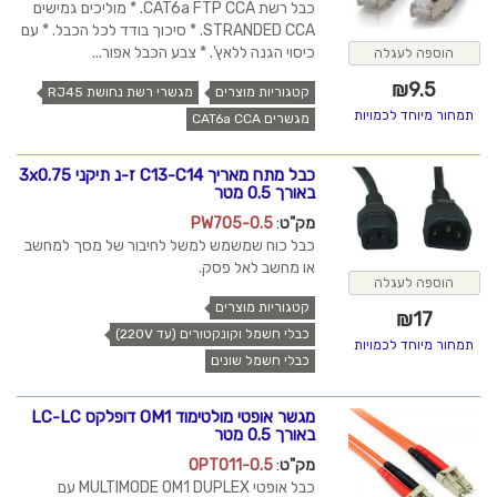
כבל רשת CAT6a FTP CCA. * מוליכים גמישים
STRANDED CCA. * סיכוך בודד לכל הכבל. * עם
כיסוי הגנה ללאץ'. * צבע הכבל אפור...
הוספה לעגלה
₪
9.5
קטגוריות מוצרים
מגשרי רשת נחושת RJ45
תמחור מיוחד לכמויות
מגשרים CAT6a CCA
כבל מתח מאריך C13-C14 ז-נ תיקני 3x0.75
באורך 0.5 מטר
מק"ט
:
PW705-0.5
כבל כוח שמשמש למשל לחיבור של מסך למחשב
או מחשב לאל פסק.
הוספה לעגלה
קטגוריות מוצרים
₪
17
כבלי חשמל וקונקטורים (עד 220V)
תמחור מיוחד לכמויות
כבלי חשמל שונים
מגשר אופטי מולטימוד OM1 דופלקס LC-LC
באורך 0.5 מטר
מק"ט
:
OPT011-0.5
כבל אופטי MULTIMODE OM1 DUPLEX עם