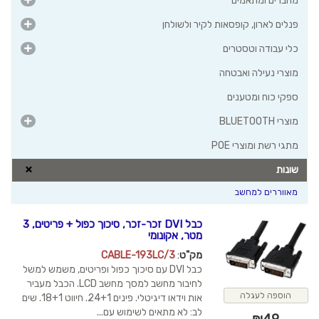
מחברים ומתאמים
פנלים לארון, קופסאות לקיר ולשולחן
כלי עבודה וטסטרים
מוצרי נעילה ואבטחה
ספקי כוח ומטענים
מוצרי BLUETOOTH
מתגי רשת ומוצרי POE
שונות
מאווררים למחשב
כבל DVI זכר-זכר, סיכוך כפול + פריטים, 3
מטר, אקונומי
מק"ט
:
CABLE-193LC/3
כבל DVI עם סיכוך כפול ופריטים, משמש למשל
לחיבור מחשב למסך מחשב LCD. הכבל מעביר
הוספה לעגלה
אות וידאו דיגיטלי. פינים 24+1. חיווט 18+1. שים
לב: לא מתאים לשימוש עם...
₪
49