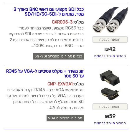
כבל SDI מקצועי עם ראשי BNC באורך 3
מטר, מתאים ל-SD/HD/3G-SDI
מק"ט
:
CXR005-3
כבל RG59 מקצועי, שיוצר במיוחד לעמוד
בדרישות האיכות לשידור בפורמט SDI למרחקים
גדולים. מתאים גם למגוון שימושים אחרים. עם 2
הוספה לעגלה
מחברי BNC זכר בקצוות. 100%...
₪
42
תמחור מיוחד לכמויות
כבלים ממירים ומפצלים 3G-SDI
זוג משדר + מקלט פסיביים ל-VGA על RJ45
עד 30 מטר
מק"ט
:
CMP-EXVGA1
זוג מתאמים VGA זכר - RJ45 נקבה. מאפשרים
העברה של VGA על גבי כבל רשת למרחק של עד
30 מטר. מומלץ להשתמש בכבל רשת מסוכך
הוספה לעגלה
ואיכותי, מומלץ CAT6.
₪
59
ממירים ומרחיקים VGA
תמחור מיוחד לכמויות