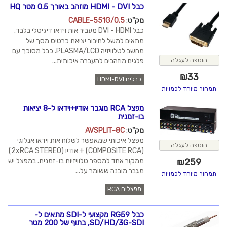
כבל HDMI - DVI מוזהב באורך 0.5 מטר HQ
מק"ט
:
CABLE-551G/0.5
כבל DVI - HDMI מעביר אות וידאו דיגיטלי בלבד.
מתאים למשל לחיבור יציאת כרטיס מסך של
מחשב לטלוויזיה PLASMA/LCD. כבל מסוכך עם
פלגים מוזהבים להעברה איכותית...
הוספה לעגלה
₪
33
כבלים HDMI-DVI
תמחור מיוחד לכמויות
מפצל RCA מוגבר אודיו+וידאו ל-8 יציאות
בו-זמנית
מק"ט
:
AVSPLIT-8C
מפצל איכותי שמאפשר לשלוח אות וידאו אנלוגי
הוספה לעגלה
(COMPOSITE RCA) + אודיו (2xRCA STEREO)
ממקור אחד למספר טלוויזיות בו-זמנית. במפצל יש
₪
259
מגבר מובנה ששומר על...
תמחור מיוחד לכמויות
מפצלים RCA
כבל RG59 מקצועי ל-SDI מתאים ל-
SD/HD/3G-SDI, בתוף של 200 מטר