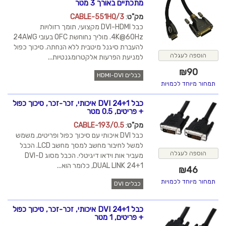
מתכתיים באורך 3 מטר
מק"ט
:
CABLE-551HQ/3
כבל DVI-HDMI מקצועי, תומך רזולויות
4K@60Hz. מוליך נחוחשת OFC בעובי 24AWG
להעברת סיגנל מיטבית ללא הנחתה. סיכוך כפול
הוספה לעגלה
למניעת הפרעות אלקטרומגנטיות...
₪
90
כבלים HDMI-DVI
תמחור מיוחד לכמויות
כבל DVI 24+1 איכותי, זכר-זכר, סיכוך כפול
+ פריטים, 0.5 מטר
מק"ט
:
CABLE-193/0.5
כבל DVI איכותי עם סיכוך כפול ופריטים, משמש
למשל לחיבור מחשב למסך מחשב LCD. הכבל
הוספה לעגלה
מעביר אות וידאו דיגיטלי. הכבל מסוג DVI-D
DUAL LINK 24+1, כלומר הוא...
₪
46
תמחור מיוחד לכמויות
כבלים DVI
כבל DVI 24+1 איכותי, זכר-זכר, סיכוך כפול
+ פריטים, 1 מטר