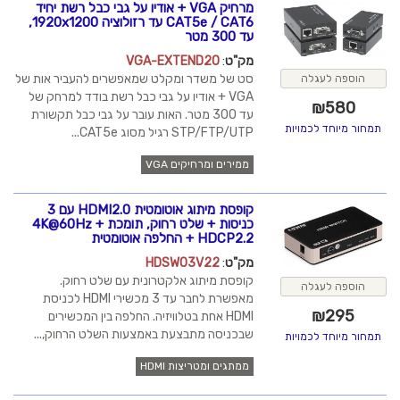
מרחיק VGA + אודיו על גבי כבל רשת יחיד
CAT5e / CAT6 עד רזולוציה 1920x1200,
עד 300 מטר
מק"ט
:
VGA-EXTEND20
סט של משדר ומקלט שמאפשרים להעביר אות של
הוספה לעגלה
VGA + אודיו על גבי כבל רשת בודד למרחק של
₪
580
עד 300 מטר. האות עובר על גבי כבל תקשורת
תמחור מיוחד לכמויות
STP/FTP/UTP רגיל מסוג CAT5e...
ממירים ומרחיקים VGA
קופסת מיתוג אוטומטית HDMI2.0 עם 3
כניסות + שלט רחוק, תומכת 4K@60Hz +
HDCP2.2 + החלפה אוטומטית
מק"ט
:
HDSW03V22
קופסת מיתוג אלקטרונית עם שלט רחוק.
הוספה לעגלה
מאפשרת לחבר עד 3 מכשירי HDMI לכניסת
₪
295
HDMI אחת בטלוויזיה. החלפה בין המכשירים
שבכניסה מתבצעת באמצעות השלט הרחוק,...
תמחור מיוחד לכמויות
ממתגים ומטריצות HDMI