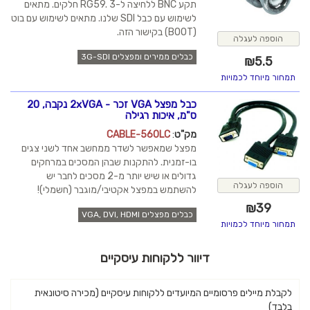
תקע BNC ללחיצה ל-RG59. 3 חלקים. מתאים
לשימוש עם כבל SDI שלנו. מתאים לשימוש עם בוט
(BOOT) בקישור הזה.
הוספה לעגלה
כבלים ממירים ומפצלים 3G-SDI
₪
5.5
תמחור מיוחד לכמויות
כבל מפצל VGA זכר - 2xVGA נקבה, 20
ס"מ, איכות רגילה
מק"ט
:
CABLE-560LC
מפצל שמאפשר לשדר ממחשב אחד לשני צגים
בו-זמנית. להתקנות שבהן המסכים במרחקים
גדולים או שיש יותר מ-2 מסכים לחבר יש
הוספה לעגלה
להשתמש במפצל אקטיבי/מוגבר (חשמלי)!
₪
39
כבלים מפצלים VGA, DVI, HDMI
תמחור מיוחד לכמויות
דיוור ללקוחות עיסקיים
לקבלת מיילים פרסומיים המיועדים ללקוחות עיסקיים (מכירה סיטונאית
בלבד)