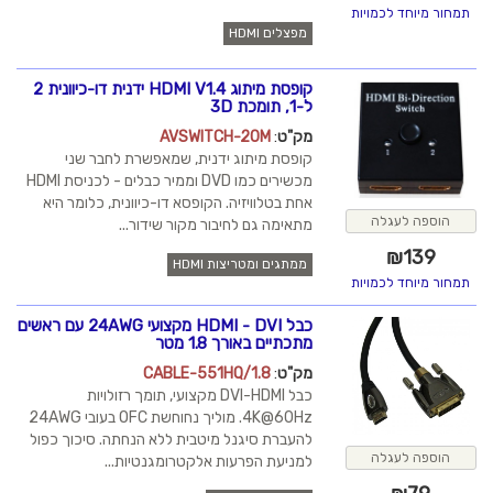
תמחור מיוחד לכמויות
מפצלים HDMI
קופסת מיתוג HDMI V1.4 ידנית דו-כיוונית 2
ל-1, תומכת 3D
מק"ט
:
AVSWITCH-20M
קופסת מיתוג ידנית, שמאפשרת לחבר שני
מכשירים כמו DVD וממיר כבלים - לכניסת HDMI
אחת בטלוויזיה. הקופסא דו-כיוונית, כלומר היא
הוספה לעגלה
מתאימה גם לחיבור מקור שידור...
₪
139
ממתגים ומטריצות HDMI
תמחור מיוחד לכמויות
כבל HDMI - DVI מקצועי 24AWG עם ראשים
מתכתיים באורך 1.8 מטר
מק"ט
:
CABLE-551HQ/1.8
כבל DVI-HDMI מקצועי, תומך רזולויות
4K@60Hz. מוליך נחוחשת OFC בעובי 24AWG
להעברת סיגנל מיטבית ללא הנחתה. סיכוך כפול
הוספה לעגלה
למניעת הפרעות אלקטרומגנטיות...