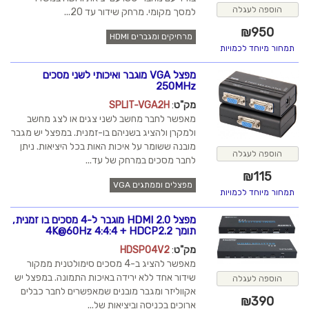
הוספה לעגלה
למסך מקומי. מרחק שידור עד 20...
₪
950
מרחיקים ומגברים HDMI
תמחור מיוחד לכמויות
מפצל VGA מוגבר ואיכותי לשני מסכים
250MHz
מק"ט
:
SPLIT-VGA2H
מאפשר לחבר מחשב לשני צגים או לצג מחשב
ולמקרן ולהציג בשניהם בו-זמנית. במפצל יש מגבר
מובנה ששומר על איכות האות בכל היציאות. ניתן
הוספה לעגלה
לחבר מסכים במרחק של עד...
₪
115
מפצלים וממתגים VGA
תמחור מיוחד לכמויות
מפצל HDMI 2.0 מוגבר ל-4 מסכים בו זמנית,
תומך 4K@60Hz 4:4:4 + HDCP2.2
מק"ט
:
HDSP04V2
מאפשר להציג ב-4 מסכים סימולטנית ממקור
שידור אחד ללא ירידה באיכות התמונה. במפצל יש
הוספה לעגלה
אקווליזר ומגבר מובנים שמאפשרים לחבר כבלים
₪
390
ארוכים בכניסה וביציאות של...