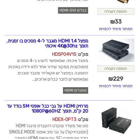
כבלים HDMI-DVI
הוספה לעגלה
₪
33
תמחור מיוחד לכמויות
מפצל HDMI 1.4 מוגבר ל-4 מסכים בו זמנית,
תומך 4K@30hz איכותי
מק"ט
:
HDSP04V15
מפצל איכותי, שמאפשר להציג ב-4 מסכים
סימולטנית ממקור שידור אחד ללא ירידה באיכות
הוספה לעגלה
התמונה. במפצל יש אקווליזר ומגבר מובנים
₪
229
שמאפשרים לחבר כבלים ארוכים...
תמחור מיוחד לכמויות
מפצלים HDMI
מרחיק HDMI על גבי כבל אופטי SM בודד עד
20 ק"מ, תומך 1080P@60HZ
מק"ט
:
HDEX-OPT3
סט של משדר ומקלט להעברת סיגנל HDMI
(תמונה+קול) על גבי סיב אופטי SINGLE MODE
בודד עם מחברי SC. עם יציאת HDMI במשדר