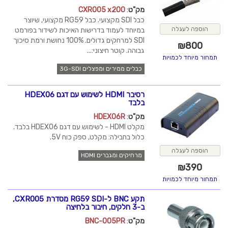
מק"ט
:
CXR005 x200
כבל SDI מקצועי. כבל RG59 מקצועי, שיוצר
הוספה לעגלה
במיוחד לעמוד בדרישות האיכות לשידור בפורמט
SDI למרחקים גדולים. 100% נחושת ורמת סיכוך
₪
800
גבוהה. קוטר חיצוני:...
תמחור מיוחד לכמויות
כבלים ממירים ומפצלים 3G-SDI
רסיבר HDMI לשימוש עם דגם HDEX06
בלבד
מק"ט
:
HDEX06R
מקלט HDMI - לשימוש עם דגם HDEX06 בלבד.
כלול בחבילה: מקלט, ספק כוח 5V.
הוספה לעגלה
מרחיקים ומגברים HDMI
₪
390
תמחור מיוחד לכמויות
תקע BNC ל-RG59 SDI מסדרת CXR005,
ב-3 חלקים, חיבור בלחיצה
מק"ט
:
BNC-005PR