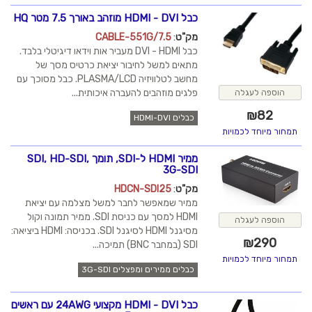
כבל HDMI - DVI מוזהב באורך 7.5 מטר HQ
מק"ט
:
CABLE-551G/7.5
כבל DVI - HDMI מעביר אות וידאו דיגיטלי בלבד.
מתאים למשל לחיבור יציאת כרטיס מסך של
מחשב לטלוויזיה PLASMA/LCD. כבל מסוכך עם
פלגים מוזהבים להעברה איכותית...
הוספה לעגלה
₪
82
כבלים HDMI-DVI
תמחור מיוחד לכמויות
ממיר HDMI ל-SDI, תומך SDI, HD-SDI,
3G-SDI
מק"ט
:
HDCN-SDI25
ממיר שמאפשר לחבר למשל מצלמה עם יציאת
HDMI למסך עם כניסת SDI. ממיר תמונה וקול
הוספה לעגלה
מסיגנל HDMI לסיגנל SDI. בכניסה: HDMI ביציאה:
₪
290
SDI (במחבר BNC) תמיכה...
תמחור מיוחד לכמויות
כבלים ממירים ומפצלים 3G-SDI
כבל HDMI - DVI מקצועי 24AWG עם ראשים