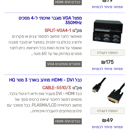
₪
79
כבלים HDMI-DVI
תמחור מיוחד לכמויות
מפצל VGA מוגבר ואיכותי ל-4 מסכים
350MHz
מק"ט
:
SPLIT-VGA4-1
מאפשר לחבר מחשב למספר צגים או מקרנים
ולהציג בכולם בו-זמנית. במפצל יש מגבר מובנה
ששומר על איכות האות בכל היציאות. ניתן לחבר
הוספה לעגלה
מסכים במרחק של עד 60 מטר...
₪
175
מפצלים וממתגים VGA
תמחור מיוחד לכמויות
כבל HDMI - DVI מוזהב באורך 3 מטר HQ
מק"ט
:
CABLE-551G/3
כבל DVI - HDMI מעביר אות וידאו דיגיטלי בלבד.
מתאים למשל לחיבור יציאת כרטיס מסך של
מחשב לטלוויזיה PLASMA/LCD. כבל מסוכך עם
פלגים מוזהבים להעברה איכותית...
הוספה לעגלה
₪
49
כבלים HDMI-DVI
תמחור מיוחד לכמויות