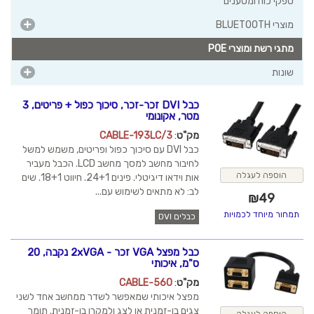
כבל DVI זכר-זכר, סיכוך כפול + פריטים, 3
מטר, אקונומי
מק"ט
:
CABLE-193LC/3
כבל DVI עם סיכוך כפול ופריטים, משמש למשל
לחיבור מחשב למסך מחשב LCD. הכבל מעביר
אות וידאו דיגיטלי. פינים 24+1. חיווט 18+1. שים
לב: לא מתאים לשימוש עם...
כבלים DVI
כבל מפצל VGA זכר - 2xVGA נקבה, 20
ס"מ, איכותי
מק"ט
:
CABLE-560
מפצל איכותי שמאפשר לשדר ממחשב אחד לשני
צגים בו-זמנית או לצג ולמקרן בו-זמנית. תומך