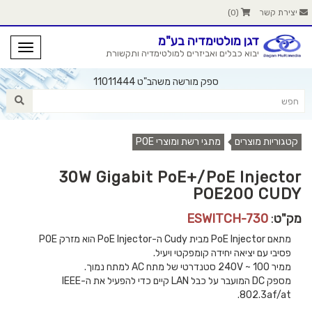
מדיה בע"מ
ביזרים למולטימדיה ותקשורת
 מורשה משהב"ט 11011444
 רשת ומוצרי POE
30W Gigabit PoE+/P
P
ESW
מתאם PoE Injector מבית Cudy ה-PoE Injector הוא מזרק POE
קומפקטי ויעיל.
מספק DC המועבר על כבל LAN קיים כדי להפעיל את ה-IEEE