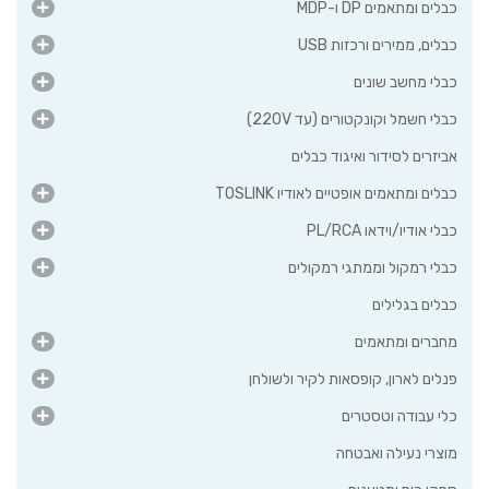
 220V)
 כבלים
יו TOSLINK
קולים
לקיר ולשולחן