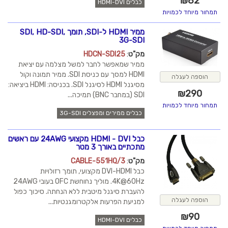
כבלים HDMI-DVI
ממיר HDMI ל-SDI, תומך SDI, HD-SDI,
3G-SDI
מק"ט
:
HDCN-SDI25
ממיר שמאפשר לחבר למשל מצלמה עם יציאת
HDMI למסך עם כניסת SDI. ממיר תמונה וקול
מסיגנל HDMI לסיגנל SDI. בכניסה: HDMI ביציאה:
SDI (במחבר BNC) תמיכה...
כבלים ממירים ומפצלים 3G-SDI
כבל HDMI - DVI מקצועי 24AWG עם ראשים
מתכתיים באורך 3 מטר
מק"ט
:
CABLE-551HQ/3
כבל DVI-HDMI מקצועי, תומך רזולויות
4K@60Hz. מוליך נחוחשת OFC בעובי 24AWG
להעברת סיגנל מיטבית ללא הנחתה. סיכוך כפול
למניעת הפרעות אלקטרומגנטיות...
כבלים HDMI-DVI