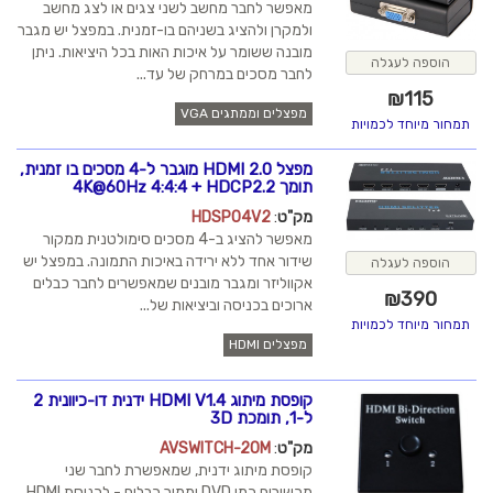
מאפשר לחבר מחשב לשני צגים או לצג מחשב
ולמקרן ולהציג בשניהם בו-זמנית. במפצל יש מגבר
מובנה ששומר על איכות האות בכל היציאות. ניתן
לחבר מסכים במרחק של עד...
מפצלים וממתגים VGA
מפצל HDMI 2.0 מוגבר ל-4 מסכים בו זמנית,
תומך 4K@60Hz 4:4:4 + HDCP2.2
מק"ט
:
HDSP04V2
מאפשר להציג ב-4 מסכים סימולטנית ממקור
שידור אחד ללא ירידה באיכות התמונה. במפצל יש
אקווליזר ומגבר מובנים שמאפשרים לחבר כבלים
ארוכים בכניסה וביציאות של...
מפצלים HDMI
קופסת מיתוג HDMI V1.4 ידנית דו-כיוונית 2
ל-1, תומכת 3D
מק"ט
:
AVSWITCH-20M
קופסת מיתוג ידנית, שמאפשרת לחבר שני
מכשירים כמו DVD וממיר כבלים - לכניסת HDMI