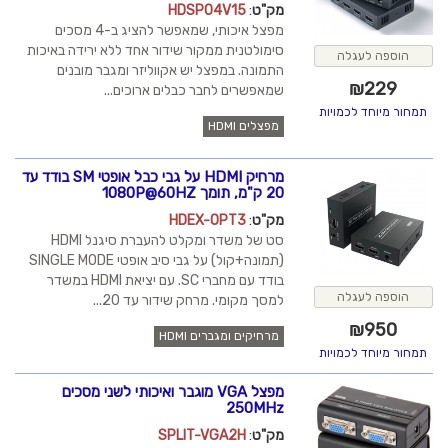
מק"ט
:
HDSP04V15
מפצל איכותי, שמאפשר להציג ב-4 מסכים
סימולטנית ממקור שידור אחד ללא ירידה באיכות
התמונה. במפצל יש אקווליזר ומגבר מובנים
שמאפשרים לחבר כבלים ארוכים...
מפצלים HDMI
מרחיק HDMI על גבי כבל אופטי SM בודד עד
20 ק"מ, תומך 1080P@60HZ
מק"ט
:
HDEX-OPT3
סט של משדר ומקלט להעברת סיגנל HDMI
(תמונה+קול) על גבי סיב אופטי SINGLE MODE
בודד עם מחברי SC. עם יציאת HDMI במשדר
למסך מקומי. מרחק שידור עד 20...
מרחיקים ומגברים HDMI
מפצל VGA מוגבר ואיכותי לשני מסכים
250MHz
מק"ט
:
SPLIT-VGA2H