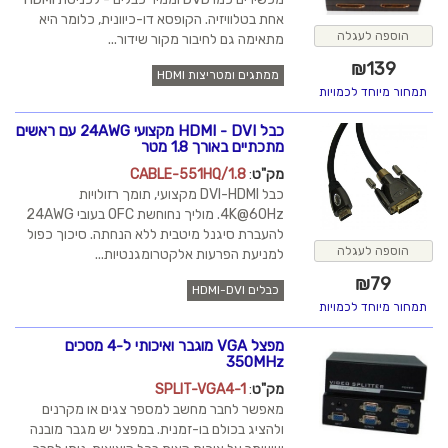
אחת בטלוויזיה. הקופסא דו-כיוונית, כלומר היא
מתאימה גם לחיבור מקור שידור...
ממתגים ומטריצות HDMI
כבל HDMI - DVI מקצועי 24AWG עם ראשים
מתכתיים באורך 1.8 מטר
מק"ט
:
CABLE-551HQ/1.8
כבל DVI-HDMI מקצועי, תומך רזולויות
4K@60Hz. מוליך נחוחשת OFC בעובי 24AWG
להעברת סיגנל מיטבית ללא הנחתה. סיכוך כפול
למניעת הפרעות אלקטרומגנטיות...
כבלים HDMI-DVI
מפצל VGA מוגבר ואיכותי ל-4 מסכים
350MHz
מק"ט
:
SPLIT-VGA4-1
מאפשר לחבר מחשב למספר צגים או מקרנים
ולהציג בכולם בו-זמנית. במפצל יש מגבר מובנה