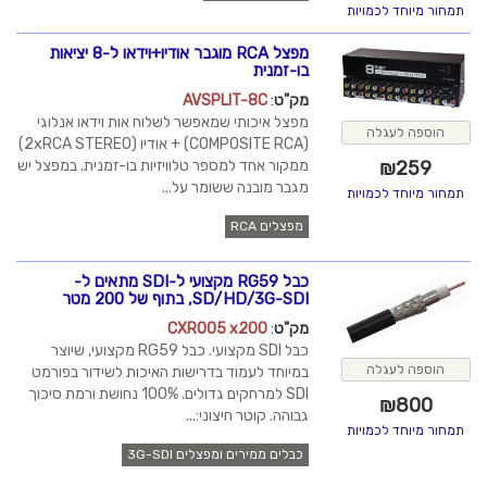
מפצל RCA מוגבר אודיו+וידאו ל-8 יציאות
בו-זמנית
מק"ט
:
AVSPLIT-8C
מפצל איכותי שמאפשר לשלוח אות וידאו אנלוגי
(COMPOSITE RCA) + אודיו (2xRCA STEREO)
ממקור אחד למספר טלוויזיות בו-זמנית. במפצל יש
מגבר מובנה ששומר על...
מפצלים RCA
כבל RG59 מקצועי ל-SDI מתאים ל-
SD/HD/3G-SDI, בתוף של 200 מטר
מק"ט
:
CXR005 x200
כבל SDI מקצועי. כבל RG59 מקצועי, שיוצר
במיוחד לעמוד בדרישות האיכות לשידור בפורמט
SDI למרחקים גדולים. 100% נחושת ורמת סיכוך
גבוהה. קוטר חיצוני:...
כבלים ממירים ומפצלים 3G-SDI