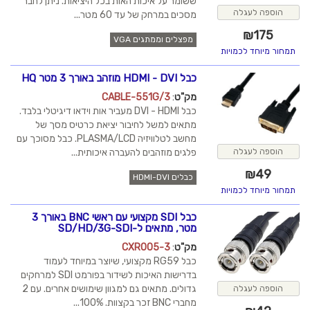
ששומר על איכות האות בכל היציאות. ניתן לחבר
מסכים במרחק של עד 60 מטר...
מפצלים וממתגים VGA
כבל HDMI - DVI מוזהב באורך 3 מטר HQ
מק"ט
:
CABLE-551G/3
כבל DVI - HDMI מעביר אות וידאו דיגיטלי בלבד.
מתאים למשל לחיבור יציאת כרטיס מסך של
מחשב לטלוויזיה PLASMA/LCD. כבל מסוכך עם
פלגים מוזהבים להעברה איכותית...
כבלים HDMI-DVI
כבל SDI מקצועי עם ראשי BNC באורך 3
מטר, מתאים ל-SD/HD/3G-SDI
מק"ט
:
CXR005-3
כבל RG59 מקצועי, שיוצר במיוחד לעמוד
בדרישות האיכות לשידור בפורמט SDI למרחקים
גדולים. מתאים גם למגוון שימושים אחרים. עם 2
מחברי BNC זכר בקצוות. 100%...