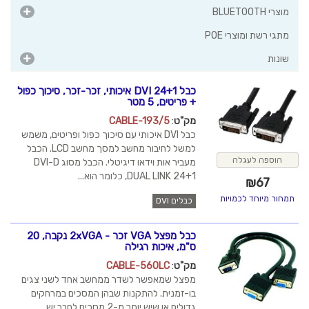
מוצרי BLUETOOTH
מתגי רשת ומוצרי POE
שונות
כבל DVI 24+1 איכותי, זכר-זכר, סיכוך כפול
+ פריטים, 5 מטר
מק"ט
:
CABLE-193/5
כבל DVI איכותי עם סיכוך כפול ופריטים, משמש
למשל לחיבור מחשב למסך מחשב LCD. הכבל
הוספה לעגלה
מעביר אות וידאו דיגיטלי. הכבל מסוג DVI-D
DUAL LINK 24+1, כלומר הוא...
₪
67
תמחור מיוחד לכמויות
כבלים DVI
כבל מפצל VGA זכר - 2xVGA נקבה, 20
ס"מ, איכות רגילה
מק"ט
:
CABLE-560LC
מפצל שמאפשר לשדר ממחשב אחד לשני צגים
בו-זמנית. להתקנות שבהן המסכים במרחקים
גדולים או שיש יותר מ-2 מסכים לחבר יש