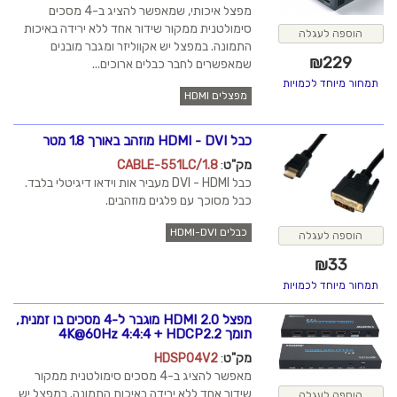
מפצל איכותי, שמאפשר להציג ב-4 מסכים
סימולטנית ממקור שידור אחד ללא ירידה באיכות
הוספה לעגלה
התמונה. במפצל יש אקווליזר ומגבר מובנים
₪
229
שמאפשרים לחבר כבלים ארוכים...
תמחור מיוחד לכמויות
מפצלים HDMI
כבל HDMI - DVI מוזהב באורך 1.8 מטר
מק"ט
:
CABLE-551LC/1.8
כבל DVI - HDMI מעביר אות וידאו דיגיטלי בלבד.
כבל מסוכך עם פלגים מוזהבים.
כבלים HDMI-DVI
הוספה לעגלה
₪
33
תמחור מיוחד לכמויות
מפצל HDMI 2.0 מוגבר ל-4 מסכים בו זמנית,
תומך 4K@60Hz 4:4:4 + HDCP2.2
מק"ט
:
HDSP04V2
מאפשר להציג ב-4 מסכים סימולטנית ממקור
שידור אחד ללא ירידה באיכות התמונה. במפצל יש
הוספה לעגלה