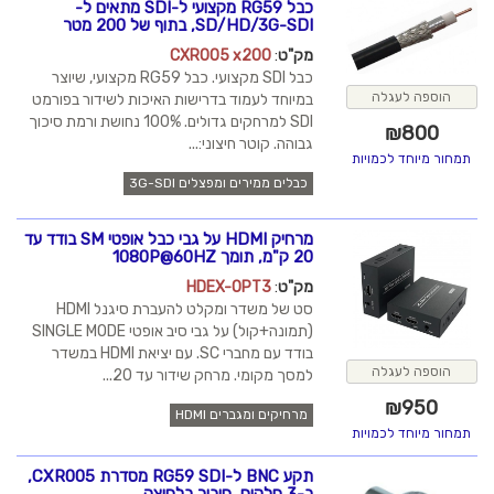
כבל RG59 מקצועי ל-SDI מתאים ל-
SD/HD/3G-SDI, בתוף של 200 מטר
מק"ט
:
CXR005 x200
כבל SDI מקצועי. כבל RG59 מקצועי, שיוצר
הוספה לעגלה
במיוחד לעמוד בדרישות האיכות לשידור בפורמט
SDI למרחקים גדולים. 100% נחושת ורמת סיכוך
₪
800
גבוהה. קוטר חיצוני:...
תמחור מיוחד לכמויות
כבלים ממירים ומפצלים 3G-SDI
מרחיק HDMI על גבי כבל אופטי SM בודד עד
20 ק"מ, תומך 1080P@60HZ
מק"ט
:
HDEX-OPT3
סט של משדר ומקלט להעברת סיגנל HDMI
(תמונה+קול) על גבי סיב אופטי SINGLE MODE
בודד עם מחברי SC. עם יציאת HDMI במשדר
הוספה לעגלה
למסך מקומי. מרחק שידור עד 20...
₪
950
מרחיקים ומגברים HDMI
תמחור מיוחד לכמויות
תקע BNC ל-RG59 SDI מסדרת CXR005,