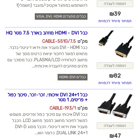
הוספה לעגלה
להשתמש במפצל אקטיבי/מוגבר (חשמלי)!
₪
39
כבלים מפצלים VGA, DVI, HDMI
תמחור מיוחד לכמויות
כבל HDMI - DVI מוזהב באורך 7.5 מטר HQ
מק"ט
:
CABLE-551G/7.5
כבל DVI - HDMI מעביר אות וידאו דיגיטלי בלבד.
מתאים למשל לחיבור יציאת כרטיס מסך של
מחשב לטלוויזיה PLASMA/LCD. כבל מסוכך עם
פלגים מוזהבים להעברה איכותית...
הוספה לעגלה
₪
82
כבלים HDMI-DVI
תמחור מיוחד לכמויות
כבל DVI 24+1 איכותי, זכר-זכר, סיכוך כפול
+ פריטים, 1 מטר
מק"ט
:
CABLE-193/1
כבל DVI איכותי עם סיכוך כפול ופריטים, משמש
למשל לחיבור מחשב למסך מחשב LCD. הכבל
הוספה לעגלה
מעביר אות וידאו דיגיטלי. הכבל מסוג DVI-D
DUAL LINK 24+1, כלומר הוא...
₪
47