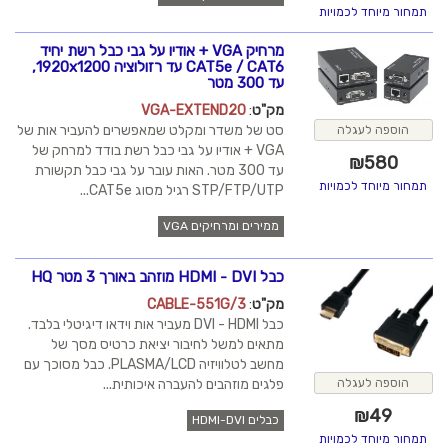
תמחור מיוחד לכמויות
מרחיק VGA + אודיו על גבי כבל רשת יחיד
CAT5e / CAT6 עד רזולוציה 1920x1200,
עד 300 מטר
מק"ט
:
VGA-EXTEND20
סט של משדר ומקלט שמאפשרים להעביר אות של
הוספה לעגלה
VGA + אודיו על גבי כבל רשת בודד למרחק של
₪
580
עד 300 מטר. האות עובר על גבי כבל תקשורת
תמחור מיוחד לכמויות
STP/FTP/UTP רגיל מסוג CAT5e...
ממירים ומרחיקים VGA
כבל HDMI - DVI מוזהב באורך 3 מטר HQ
מק"ט
:
CABLE-551G/3
כבל DVI - HDMI מעביר אות וידאו דיגיטלי בלבד.
מתאים למשל לחיבור יציאת כרטיס מסך של
מחשב לטלוויזיה PLASMA/LCD. כבל מסוכך עם
פלגים מוזהבים להעברה איכותית...
הוספה לעגלה
₪
49
כבלים HDMI-DVI
תמחור מיוחד לכמויות