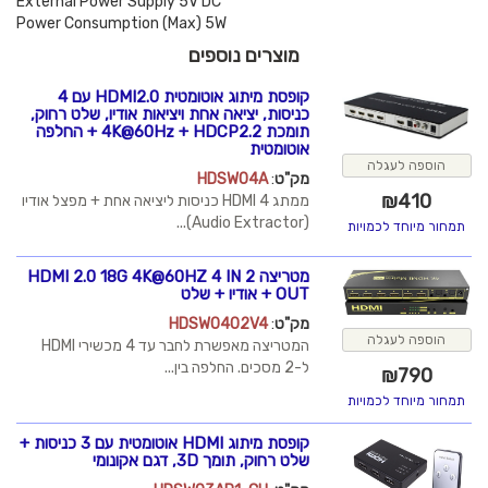
External Power Supply 5V DC
Power Consumption (Max) 5W
מוצרים נוספים
קופסת מיתוג אוטומטית HDMI2.0 עם 4
כניסות, יציאה אחת ויציאות אודיו, שלט רחוק,
תומכת 4K@60Hz + HDCP2.2 + החלפה
אוטומטית
הוספה לעגלה
מק"ט
:
HDSW04A
₪
410
ממתג HDMI 4 כניסות ליציאה אחת + מפצל אודיו
(Audio Extractor)...
תמחור מיוחד לכמויות
מטריצה HDMI 2.0 18G 4K@60HZ 4 IN 2
OUT + אודיו + שלט
מק"ט
:
HDSW0402V4
הוספה לעגלה
המטריצה מאפשרת לחבר עד 4 מכשירי HDMI
ל-2 מסכים. החלפה בין...
₪
790
תמחור מיוחד לכמויות
קופסת מיתוג HDMI אוטומטית עם 3 כניסות +
שלט רחוק, תומך 3D, דגם אקונומי