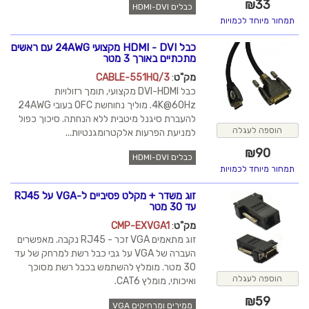
₪
33
כבלים HDMI-DVI
תמחור מיוחד לכמויות
כבל HDMI - DVI מקצועי 24AWG עם ראשים
מתכתיים באורך 3 מטר
מק"ט
:
CABLE-551HQ/3
כבל DVI-HDMI מקצועי, תומך רזולויות
4K@60Hz. מוליך נחוחשת OFC בעובי 24AWG
להעברת סיגנל מיטבית ללא הנחתה. סיכוך כפול
הוספה לעגלה
למניעת הפרעות אלקטרומגנטיות...
₪
90
כבלים HDMI-DVI
תמחור מיוחד לכמויות
זוג משדר + מקלט פסיביים ל-VGA על RJ45
עד 30 מטר
מק"ט
:
CMP-EXVGA1
זוג מתאמים VGA זכר - RJ45 נקבה. מאפשרים
העברה של VGA על גבי כבל רשת למרחק של עד
30 מטר. מומלץ להשתמש בכבל רשת מסוכך
הוספה לעגלה
ואיכותי, מומלץ CAT6.
₪
59
ממירים ומרחיקים VGA