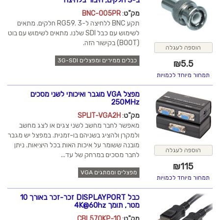
ב-3 חלקים, חיבור בלחיצה
מק"ט
:
BNC-005PR
תקע BNC ללחיצה ל-RG59. 3 חלקים. מתאים
לשימוש עם כבל SDI שלנו. מתאים לשימוש עם בוט
(BOOT) בקישור הזה.
הוספה לעגלה
כבלים ממירים ומפצלים 3G-SDI
₪
5.5
תמחור מיוחד לכמויות
מפצל VGA מוגבר ואיכותי לשני מסכים
250MHz
מק"ט
:
SPLIT-VGA2H
מאפשר לחבר מחשב לשני צגים או לצג מחשב
ולמקרן ולהציג בשניהם בו-זמנית. במפצל יש מגבר
מובנה ששומר על איכות האות בכל היציאות. ניתן
הוספה לעגלה
לחבר מסכים במרחק של עד...
₪
115
מפצלים וממתגים VGA
תמחור מיוחד לכמויות
כבל DISPLAYPORT זכר-זכר באורך 10
מטר, תומך 4K@60hz
מק"ט
:
CBL570KP-10