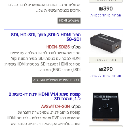
אקווליזר ומגבר מובנים שמאפשרים לחבר כבלים
₪
390
ארוכים בכניסה וביציאות של...
תמחור מיוחד לכמויות
מפצלים HDMI
ממיר HDMI ל-SDI, תומך SDI, HD-SDI,
3G-SDI
מק"ט
:
HDCN-SDI25
ממיר שמאפשר לחבר למשל מצלמה עם יציאת
HDMI למסך עם כניסת SDI. ממיר תמונה וקול
הוספה לעגלה
מסיגנל HDMI לסיגנל SDI. בכניסה: HDMI ביציאה:
₪
290
SDI (במחבר BNC) תמיכה...
תמחור מיוחד לכמויות
כבלים ממירים ומפצלים 3G-SDI
קופסת מיתוג HDMI V1.4 ידנית דו-כיוונית 2
ל-1, תומכת 3D
מק"ט
:
AVSWITCH-20M
קופסת מיתוג ידנית, שמאפשרת לחבר שני
מכשירים כמו DVD וממיר כבלים - לכניסת HDMI
אחת בטלוויזיה. הקופסא דו-כיוונית, כלומר היא