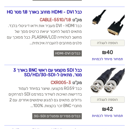
כבל HDMI - DVI מוזהב באורך 1.8 מטר HQ
מק"ט
:
CABLE-551G/1.8
כבל DVI - HDMI מעביר אות וידאו דיגיטלי בלבד.
מתאים למשל לחיבור יציאת כרטיס מסך של
מחשב לטלוויזיה PLASMA/LCD. כבל מסוכך עם
פלגים מוזהבים להעברה איכותית...
הוספה לעגלה
₪
40
כבלים HDMI-DVI
תמחור מיוחד לכמויות
כבל SDI מקצועי עם ראשי BNC באורך 3
מטר, מתאים ל-SD/HD/3G-SDI
מק"ט
:
CXR005-3
כבל RG59 מקצועי, שיוצר במיוחד לעמוד
בדרישות האיכות לשידור בפורמט SDI למרחקים
גדולים. מתאים גם למגוון שימושים אחרים. עם 2
הוספה לעגלה
מחברי BNC זכר בקצוות. 100%...
₪
42
תמחור מיוחד לכמויות
כבלים ממירים ומפצלים 3G-SDI