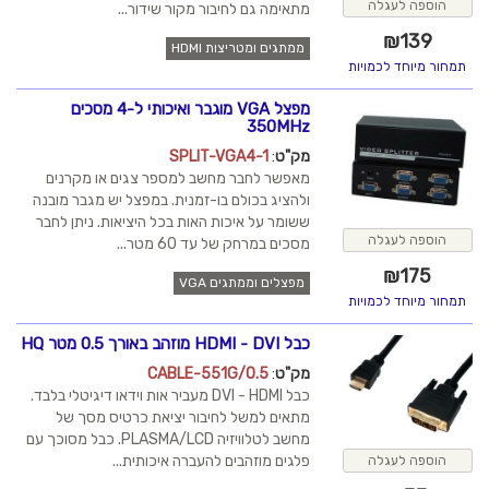
הוספה לעגלה
מתאימה גם לחיבור מקור שידור...
₪
139
ממתגים ומטריצות HDMI
תמחור מיוחד לכמויות
מפצל VGA מוגבר ואיכותי ל-4 מסכים
350MHz
מק"ט
:
SPLIT-VGA4-1
מאפשר לחבר מחשב למספר צגים או מקרנים
ולהציג בכולם בו-זמנית. במפצל יש מגבר מובנה
ששומר על איכות האות בכל היציאות. ניתן לחבר
הוספה לעגלה
מסכים במרחק של עד 60 מטר...
₪
175
מפצלים וממתגים VGA
תמחור מיוחד לכמויות
כבל HDMI - DVI מוזהב באורך 0.5 מטר HQ
מק"ט
:
CABLE-551G/0.5
כבל DVI - HDMI מעביר אות וידאו דיגיטלי בלבד.
מתאים למשל לחיבור יציאת כרטיס מסך של
מחשב לטלוויזיה PLASMA/LCD. כבל מסוכך עם
פלגים מוזהבים להעברה איכותית...
הוספה לעגלה