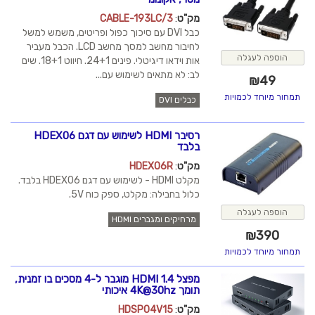
מק"ט
:
CABLE-193LC/3
כבל DVI עם סיכוך כפול ופריטים, משמש למשל
לחיבור מחשב למסך מחשב LCD. הכבל מעביר
הוספה לעגלה
אות וידאו דיגיטלי. פינים 24+1. חיווט 18+1. שים
לב: לא מתאים לשימוש עם...
₪
49
תמחור מיוחד לכמויות
כבלים DVI
רסיבר HDMI לשימוש עם דגם HDEX06
בלבד
מק"ט
:
HDEX06R
מקלט HDMI - לשימוש עם דגם HDEX06 בלבד.
כלול בחבילה: מקלט, ספק כוח 5V.
הוספה לעגלה
מרחיקים ומגברים HDMI
₪
390
תמחור מיוחד לכמויות
מפצל HDMI 1.4 מוגבר ל-4 מסכים בו זמנית,
תומך 4K@30hz איכותי
מק"ט
:
HDSP04V15