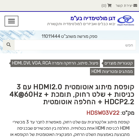
יצירת קשר
(
0
)
דגן מולטימדיה בע"מ
יבוא כבלים ואביזרים למולטימדיה ותקשורת
ספק מורשה משהב"ט 11011444
קטגוריות מוצרים
פיצול, מיתוג, הרחקה והמרה HDMI, DVI, VGA, RCA
ממתגים ומטריצות HDMI
קופסת מיתוג אוטומטית HDMI2.0 עם 3
כניסות + שלט רחוק, תומכת 4K@60Hz +
HDCP2.2 + החלפה אוטומטית
מק"ט
:
HDSW03V22
קופסת מיתוג אלקטרונית עם שלט רחוק. מאפשרת לחבר עד 3 מכשירי
HDMI לכניסת HDMI אחת בטלוויזיה. החלפה בין המכשירים שבכניסה
מתבצעת באמצעות השלט הרחוק, הפונקציה האוטומטית של הקופסא או