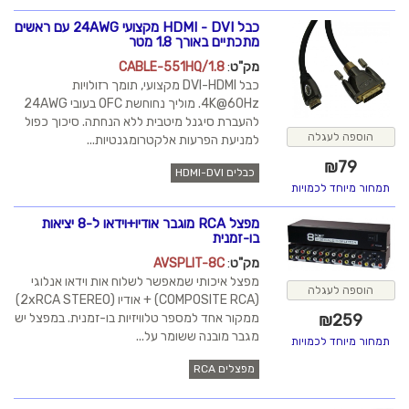
כבל HDMI - DVI מקצועי 24AWG עם ראשים
מתכתיים באורך 1.8 מטר
מק"ט
:
CABLE-551HQ/1.8
כבל DVI-HDMI מקצועי, תומך רזולויות
4K@60Hz. מוליך נחוחשת OFC בעובי 24AWG
להעברת סיגנל מיטבית ללא הנחתה. סיכוך כפול
הוספה לעגלה
למניעת הפרעות אלקטרומגנטיות...
₪
79
כבלים HDMI-DVI
תמחור מיוחד לכמויות
מפצל RCA מוגבר אודיו+וידאו ל-8 יציאות
בו-זמנית
מק"ט
:
AVSPLIT-8C
מפצל איכותי שמאפשר לשלוח אות וידאו אנלוגי
הוספה לעגלה
(COMPOSITE RCA) + אודיו (2xRCA STEREO)
ממקור אחד למספר טלוויזיות בו-זמנית. במפצל יש
₪
259
מגבר מובנה ששומר על...
תמחור מיוחד לכמויות
מפצלים RCA