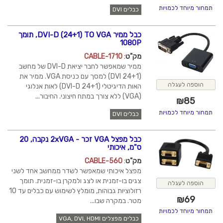
תמחור מיוחד לכמויות
כבלים DVI
כבל ממיר DVI-D (24+1) TO VGA, תומך
1080P
מק"ט
:
CABLE-1710
ממיר שמאפשר לחבר יציאת DVI-D של מחשב
(DVI 24+1) למסך עם כניסת VGA. ממיר את
הוספה לעגלה
האות הדיגיטלי (24+1 DVI-D) לאות אנלוגי
(VGA) ללא צורך במתח חיצוני. החיבור...
₪
85
תמחור מיוחד לכמויות
כבלים DVI
כבל מפצל VGA זכר - 2xVGA נקבה, 20
ס"מ, איכותי
מק"ט
:
CABLE-560
מפצל איכותי שמאפשר לשדר ממחשב אחד לשני
צגים בו-זמנית או לצג ולמקרן בו-זמנית. תומך
הוספה לעגלה
רזולוציות גבוהות, מומלץ לשימוש עם כבלים עד 10
₪
69
מטר. במקרה שבו...
תמחור מיוחד לכמויות
כבלים מפצלים VGA, DVI, HDMI