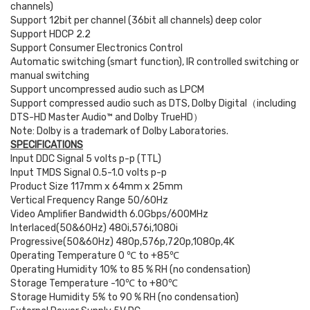
channels)
Support 12bit per channel (36bit all channels) deep color
Support HDCP 2.2
Support Consumer Electronics Control
Automatic switching (smart function), IR controlled switching or
manual switching
Support uncompressed audio such as LPCM
Support compressed audio such as DTS, Dolby Digital（including
DTS-HD Master Audio™ and Dolby TrueHD）
Note: Dolby is a trademark of Dolby Laboratories.
SPECIFICATIONS
Input DDC Signal 5 volts p-p (TTL)
Input TMDS Signal 0.5-1.0 volts p-p
Product Size 117mm x 64mm x 25mm
Vertical Frequency Range 50/60Hz
Video Amplifier Bandwidth 6.0Gbps/600MHz
Interlaced(50&60Hz) 480i,576i,1080i
Progressive(50&60Hz) 480p,576p,720p,1080p,4K
Operating Temperature 0 ℃ to +85℃
Operating Humidity 10% to 85 % RH (no condensation)
Storage Temperature -10℃ to +80℃
Storage Humidity 5% to 90 % RH (no condensation)