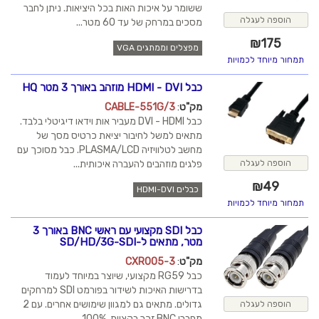
ששומר על איכות האות בכל היציאות. ניתן לחבר
הוספה לעגלה
מסכים במרחק של עד 60 מטר...
₪
175
מפצלים וממתגים VGA
תמחור מיוחד לכמויות
כבל HDMI - DVI מוזהב באורך 3 מטר HQ
מק"ט
:
CABLE-551G/3
כבל DVI - HDMI מעביר אות וידאו דיגיטלי בלבד.
מתאים למשל לחיבור יציאת כרטיס מסך של
מחשב לטלוויזיה PLASMA/LCD. כבל מסוכך עם
פלגים מוזהבים להעברה איכותית...
הוספה לעגלה
₪
49
כבלים HDMI-DVI
תמחור מיוחד לכמויות
כבל SDI מקצועי עם ראשי BNC באורך 3
מטר, מתאים ל-SD/HD/3G-SDI
מק"ט
:
CXR005-3
כבל RG59 מקצועי, שיוצר במיוחד לעמוד
בדרישות האיכות לשידור בפורמט SDI למרחקים
גדולים. מתאים גם למגוון שימושים אחרים. עם 2
הוספה לעגלה
מחברי BNC זכר בקצוות. 100%...