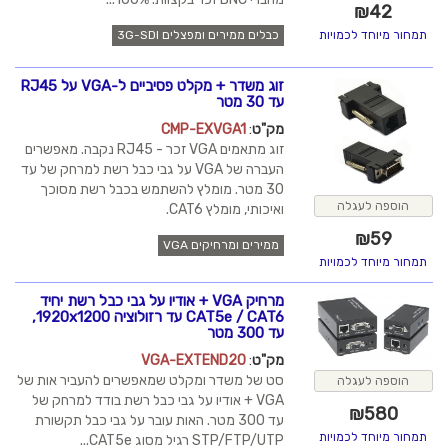
₪
42
תמחור מיוחד לכמויות
כבלים ממירים ומפצלים 3G-SDI
זוג משדר + מקלט פסיביים ל-VGA על RJ45
עד 30 מטר
מק"ט
:
CMP-EXVGA1
זוג מתאמים VGA זכר - RJ45 נקבה. מאפשרים
העברה של VGA על גבי כבל רשת למרחק של עד
30 מטר. מומלץ להשתמש בכבל רשת מסוכך
הוספה לעגלה
ואיכותי, מומלץ CAT6.
₪
59
ממירים ומרחיקים VGA
תמחור מיוחד לכמויות
מרחיק VGA + אודיו על גבי כבל רשת יחיד
CAT5e / CAT6 עד רזולוציה 1920x1200,
עד 300 מטר
מק"ט
:
VGA-EXTEND20
סט של משדר ומקלט שמאפשרים להעביר אות של
הוספה לעגלה
VGA + אודיו על גבי כבל רשת בודד למרחק של
₪
580
עד 300 מטר. האות עובר על גבי כבל תקשורת
תמחור מיוחד לכמויות
STP/FTP/UTP רגיל מסוג CAT5e...