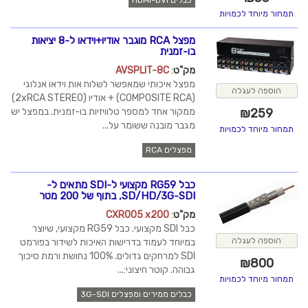
כבלים HDMI-DVI
תמחור מיוחד לכמויות
מפצל RCA מוגבר אודיו+וידאו ל-8 יציאות
בו-זמנית
מק"ט
:
AVSPLIT-8C
מפצל איכותי שמאפשר לשלוח אות וידאו אנלוגי
הוספה לעגלה
(COMPOSITE RCA) + אודיו (2xRCA STEREO)
ממקור אחד למספר טלוויזיות בו-זמנית. במפצל יש
₪
259
מגבר מובנה ששומר על...
תמחור מיוחד לכמויות
מפצלים RCA
כבל RG59 מקצועי ל-SDI מתאים ל-
SD/HD/3G-SDI, בתוף של 200 מטר
מק"ט
:
CXR005 x200
כבל SDI מקצועי. כבל RG59 מקצועי, שיוצר
הוספה לעגלה
במיוחד לעמוד בדרישות האיכות לשידור בפורמט
SDI למרחקים גדולים. 100% נחושת ורמת סיכוך
₪
800
גבוהה. קוטר חיצוני:...
תמחור מיוחד לכמויות
כבלים ממירים ומפצלים 3G-SDI