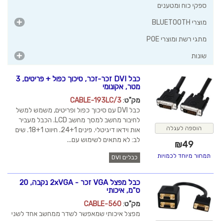
ספקי כוח ומטענים
מוצרי BLUETOOTH
מתגי רשת ומוצרי POE
שונות
כבל DVI זכר-זכר, סיכוך כפול + פריטים, 3
מטר, אקונומי
מק"ט
:
CABLE-193LC/3
כבל DVI עם סיכוך כפול ופריטים, משמש למשל
לחיבור מחשב למסך מחשב LCD. הכבל מעביר
הוספה לעגלה
אות וידאו דיגיטלי. פינים 24+1. חיווט 18+1. שים
לב: לא מתאים לשימוש עם...
₪
49
תמחור מיוחד לכמויות
כבלים DVI
כבל מפצל VGA זכר - 2xVGA נקבה, 20
ס"מ, איכותי
מק"ט
:
CABLE-560
מפצל איכותי שמאפשר לשדר ממחשב אחד לשני