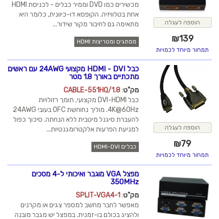
מכשירים כמו DVD וממיר כבלים - לכניסת HDMI
אחת בטלוויזיה. הקופסא דו-כיוונית, כלומר היא
הוספה לעגלה
מתאימה גם לחיבור מקור שידור...
₪
139
ממתגים ומטריצות HDMI
תמחור מיוחד לכמויות
כבל HDMI - DVI מקצועי 24AWG עם ראשים
מתכתיים באורך 1.8 מטר
מק"ט
:
CABLE-551HQ/1.8
כבל DVI-HDMI מקצועי, תומך רזולויות
4K@60Hz. מוליך נחוחשת OFC בעובי 24AWG
להעברת סיגנל מיטבית ללא הנחתה. סיכוך כפול
הוספה לעגלה
למניעת הפרעות אלקטרומגנטיות...
₪
79
כבלים HDMI-DVI
תמחור מיוחד לכמויות
מפצל VGA מוגבר ואיכותי ל-4 מסכים
350MHz
מק"ט
:
SPLIT-VGA4-1
מאפשר לחבר מחשב למספר צגים או מקרנים
ולהציג בכולם בו-זמנית. במפצל יש מגבר מובנה