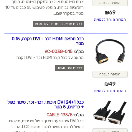
צגים בו-זמנית או לצג ולמקרן בו-זמנית. תומך
הוספה לעגלה
רזולוציות גבוהות, מומלץ לשימוש עם כבלים עד 10
₪
69
מטר. במקרה שבו...
תמחור מיוחד לכמויות
כבלים מפצלים VGA, DVI, HDMI
כבל מתאם HDMI זכר - DVI נקבה, 0.15
מטר
מק"ט
:
VC-003G-0.15
מתאם על כבל קצר HDMI זכר - DVI נקבה
כבלים HDMI-DVI
הוספה לעגלה
₪
49
תמחור מיוחד לכמויות
כבל DVI 24+1 איכותי, זכר-זכר, סיכוך כפול
+ פריטים, 5 מטר
מק"ט
:
CABLE-193/5
כבל DVI איכותי עם סיכוך כפול ופריטים, משמש
למשל לחיבור מחשב למסך מחשב LCD. הכבל
הוספה לעגלה