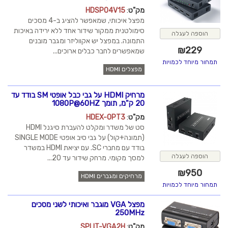
מק"ט
:
HDSP04V15
מפצל איכותי, שמאפשר להציג ב-4 מסכים
סימולטנית ממקור שידור אחד ללא ירידה באיכות
הוספה לעגלה
התמונה. במפצל יש אקווליזר ומגבר מובנים
₪
229
שמאפשרים לחבר כבלים ארוכים...
תמחור מיוחד לכמויות
מפצלים HDMI
מרחיק HDMI על גבי כבל אופטי SM בודד עד
20 ק"מ, תומך 1080P@60HZ
מק"ט
:
HDEX-OPT3
סט של משדר ומקלט להעברת סיגנל HDMI
(תמונה+קול) על גבי סיב אופטי SINGLE MODE
בודד עם מחברי SC. עם יציאת HDMI במשדר
הוספה לעגלה
למסך מקומי. מרחק שידור עד 20...
₪
950
מרחיקים ומגברים HDMI
תמחור מיוחד לכמויות
מפצל VGA מוגבר ואיכותי לשני מסכים
250MHz
מק"ט
:
SPLIT-VGA2H