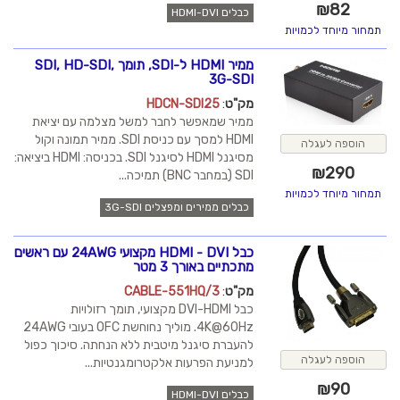
₪
82
כבלים HDMI-DVI
תמחור מיוחד לכמויות
ממיר HDMI ל-SDI, תומך SDI, HD-SDI,
3G-SDI
מק"ט
:
HDCN-SDI25
ממיר שמאפשר לחבר למשל מצלמה עם יציאת
HDMI למסך עם כניסת SDI. ממיר תמונה וקול
הוספה לעגלה
מסיגנל HDMI לסיגנל SDI. בכניסה: HDMI ביציאה:
₪
290
SDI (במחבר BNC) תמיכה...
תמחור מיוחד לכמויות
כבלים ממירים ומפצלים 3G-SDI
כבל HDMI - DVI מקצועי 24AWG עם ראשים
מתכתיים באורך 3 מטר
מק"ט
:
CABLE-551HQ/3
כבל DVI-HDMI מקצועי, תומך רזולויות
4K@60Hz. מוליך נחוחשת OFC בעובי 24AWG
להעברת סיגנל מיטבית ללא הנחתה. סיכוך כפול
הוספה לעגלה
למניעת הפרעות אלקטרומגנטיות...
₪
90
כבלים HDMI-DVI