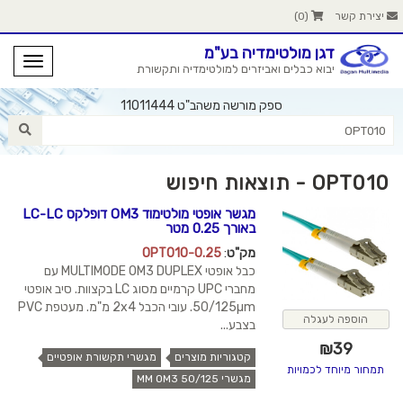
יצירת קשר
(
0
)
דגן מולטימדיה בע"מ
יבוא כבלים ואביזרים למולטימדיה ותקשורת
ספק מורשה משהב"ט 11011444
OPT010 - תוצאות חיפוש
מגשר אופטי מולטימוד OM3 דופלקס LC-LC
באורך 0.25 מטר
מק"ט
:
OPT010-0.25
כבל אופטי MULTIMODE OM3 DUPLEX עם
מחברי UPC קרמיים מסוג LC בקצוות. סיב אופטי
50/125µm. עובי הכבל 2x4 מ"מ. מעטפת PVC
הוספה לעגלה
בצבע...
₪
39
קטגוריות מוצרים
מגשרי תקשורת אופטיים
תמחור מיוחד לכמויות
מגשרי MM OM3 50/125