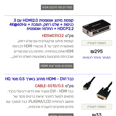
ממירים ומרחיקים VGA
קופסת מיתוג אוטומטית HDMI2.0 עם 3
כניסות + שלט רחוק, תומכת 4K@60Hz +
HDCP2.2 + החלפה אוטומטית
מק"ט
:
HDSW03V22
קופסת מיתוג אלקטרונית עם שלט רחוק.
הוספה לעגלה
מאפשרת לחבר עד 3 מכשירי HDMI לכניסת
₪
295
HDMI אחת בטלוויזיה. החלפה בין המכשירים
שבכניסה מתבצעת באמצעות השלט הרחוק,...
תמחור מיוחד לכמויות
ממתגים ומטריצות HDMI
כבל HDMI - DVI מוזהב באורך 0.5 מטר HQ
מק"ט
:
CABLE-551G/0.5
כבל DVI - HDMI מעביר אות וידאו דיגיטלי בלבד.
מתאים למשל לחיבור יציאת כרטיס מסך של
מחשב לטלוויזיה PLASMA/LCD. כבל מסוכך עם
פלגים מוזהבים להעברה איכותית...
הוספה לעגלה
₪
33