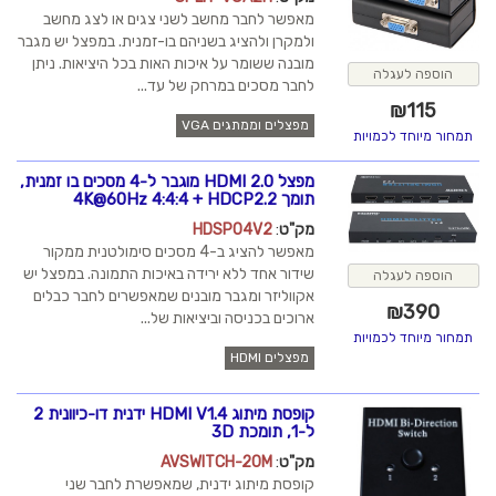
מאפשר לחבר מחשב לשני צגים או לצג מחשב
ולמקרן ולהציג בשניהם בו-זמנית. במפצל יש מגבר
מובנה ששומר על איכות האות בכל היציאות. ניתן
הוספה לעגלה
לחבר מסכים במרחק של עד...
₪
115
מפצלים וממתגים VGA
תמחור מיוחד לכמויות
מפצל HDMI 2.0 מוגבר ל-4 מסכים בו זמנית,
תומך 4K@60Hz 4:4:4 + HDCP2.2
מק"ט
:
HDSP04V2
מאפשר להציג ב-4 מסכים סימולטנית ממקור
שידור אחד ללא ירידה באיכות התמונה. במפצל יש
הוספה לעגלה
אקווליזר ומגבר מובנים שמאפשרים לחבר כבלים
₪
390
ארוכים בכניסה וביציאות של...
תמחור מיוחד לכמויות
מפצלים HDMI
קופסת מיתוג HDMI V1.4 ידנית דו-כיוונית 2
ל-1, תומכת 3D
מק"ט
:
AVSWITCH-20M
קופסת מיתוג ידנית, שמאפשרת לחבר שני