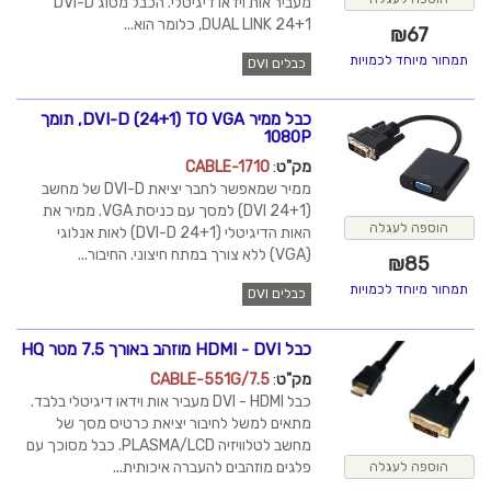
מעביר אות וידאו דיגיטלי. הכבל מסוג DVI-D
DUAL LINK 24+1, כלומר הוא...
₪
67
תמחור מיוחד לכמויות
כבלים DVI
כבל ממיר DVI-D (24+1) TO VGA, תומך
1080P
מק"ט
:
CABLE-1710
ממיר שמאפשר לחבר יציאת DVI-D של מחשב
(DVI 24+1) למסך עם כניסת VGA. ממיר את
הוספה לעגלה
האות הדיגיטלי (24+1 DVI-D) לאות אנלוגי
(VGA) ללא צורך במתח חיצוני. החיבור...
₪
85
תמחור מיוחד לכמויות
כבלים DVI
כבל HDMI - DVI מוזהב באורך 7.5 מטר HQ
מק"ט
:
CABLE-551G/7.5
כבל DVI - HDMI מעביר אות וידאו דיגיטלי בלבד.
מתאים למשל לחיבור יציאת כרטיס מסך של
מחשב לטלוויזיה PLASMA/LCD. כבל מסוכך עם
פלגים מוזהבים להעברה איכותית...
הוספה לעגלה