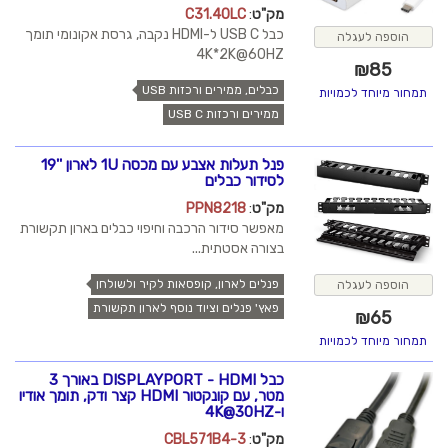
מק"ט
:
C31.40LC
כבל USB C ל-HDMI נקבה, גרסת אקונומי תומך
הוספה לעגלה
4K*2K@60HZ
₪
85
כבלים, ממירים ורכזות USB
תמחור מיוחד לכמויות
ממירים ורכזות USB C
פנל תעלות אצבע עם מכסה 1U לארון ''19
לסידור כבלים
מק"ט
:
PPN8218
מאפשר סידור הרכבה וחיפוי כבלים בארון תקשורת
בצורה אסטתית...
פנלים לארון, קופסאות לקיר ולשולחן
הוספה לעגלה
פאץ' פנלים וציוד נוסף לארון תקשורת
₪
65
תמחור מיוחד לכמויות
כבל DISPLAYPORT - HDMI באורך 3
מטר, עם קונקטור HDMI קצר ודק, תומך אודיו
ו-4K@30HZ
מק"ט
:
CBL571B4-3