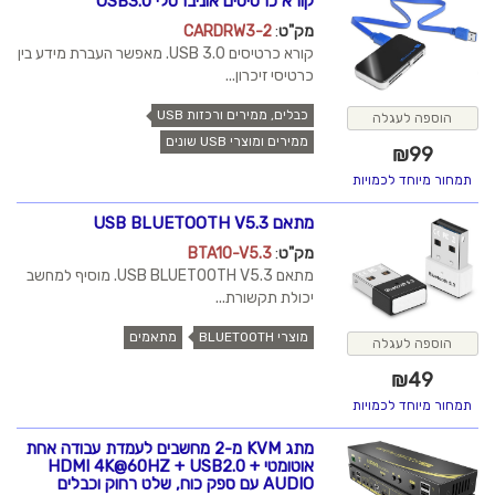
קורא כרטיסים אוניברסלי USB3.0
מק"ט
:
CARDRW3-2
קורא כרטיסים USB 3.0. מאפשר העברת מידע בין
כרטיסי זיכרון...
כבלים, ממירים ורכזות USB
הוספה לעגלה
ממירים ומוצרי USB שונים
₪
99
תמחור מיוחד לכמויות
מתאם USB BLUETOOTH V5.3
מק"ט
:
BTA10-V5.3
מתאם USB BLUETOOTH V5.3. מוסיף למחשב
יכולת תקשורת...
מוצרי BLUETOOTH
מתאמים
הוספה לעגלה
₪
49
תמחור מיוחד לכמויות
מתג KVM מ-2 מחשבים לעמדת עבודה אחת
אוטומטי HDMI 4K@60HZ + USB2.0 +
AUDIO עם ספק כוח, שלט רחוק וכבלים