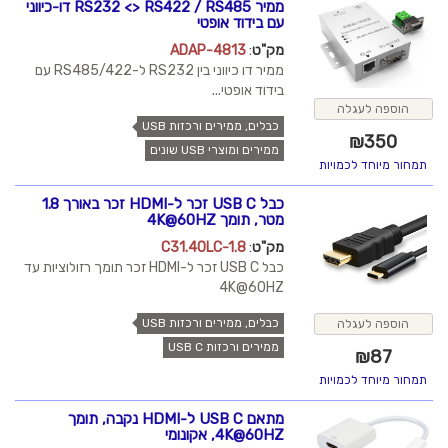
ממיר RS232 <> RS422 / RS485 דו-כיווני
עם בידוד אופטי
מק"ט
:
ADAP-4813
ממיר דו כיווני בין RS232 ל-RS485/422 עם
בידוד אופטי...
הוספה לעגלה
כבלים, ממירים ורכזות USB
₪
350
ממירים ומוצרי USB שונים
תמחור מיוחד לכמויות
כבל USB C זכר ל-HDMI זכר באורך 1.8
מטר, תומך 4K@60HZ
מק"ט
:
C31.40LC-1.8
כבל USB C זכר ל-HDMI זכר תומך רזולוציות עד
4K@60HZ
כבלים, ממירים ורכזות USB
הוספה לעגלה
ממירים ורכזות USB C
₪
87
תמחור מיוחד לכמויות
מתאם USB C ל-HDMI נקבה, תומך
4K@60HZ, אקונומי