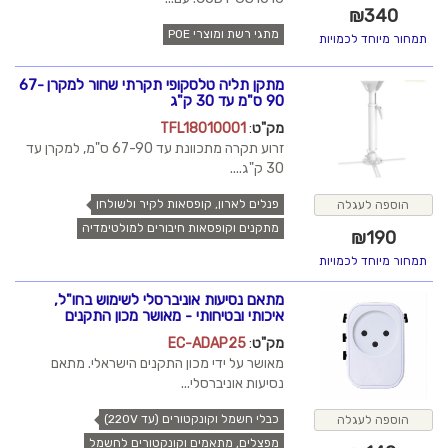
₪
340
מתגי רשת ומוצרי POE
תמחור מיוחד לכמויות
מתקן תליה טלסקופי תקרתי שחור למקרן 67-
90 ס"מ עד 30 ק"ג
מק"ט
:
TFL18010001
זרוע תקרה מתכוונת עד 67-90 ס"מ, למקרן עד
30 ק"ג....
פנלים לארון, קופסאות לקיר ולשולחן
הוספה לעגלה
מתקנים וקופסאות חיבורים למולטימדיה
₪
190
תמחור מיוחד לכמויות
מתאם נסיעות אוניברסלי לשימוש בחו"ל,
איכותי ובטיחותי - מאושר מכון התקנים
מק"ט
:
EC-ADAP25
מאושר על ידי מכון התקנים הישראלי. מתאם
נסיעות אוניברסלי...
כבלי חשמל וקונקטורים (עד 220V)
הוספה לעגלה
מפצלים, מתאמים וקונקטורים לחשמל