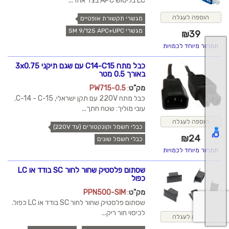
LC בליטוש APC בצד אחד...
הוספה לעגלה
מגשרי תקשורת אופטיים
מגשרי SM 9/125 APC+UPC
₪
39
תמחור מיוחד לכמויות
כבל מתח C14-C15 עם שגם תיקני 3x0.75
באורך 0.5 מטר
מק"ט
:
PW715-0.5
כבל מתח 220V עם תקן ישראלי, C-14 - C-15.
עובי מוליך: שטח חתך...
הוספה לעגלה
כבלי חשמל וקונקטורים (עד 220V)
₪
24
כבלי חשמל שונים
תמחור מיוחד לכמויות
שסתום פלסטיק שחור לחור SC בודד או LC
כפול
מק"ט
:
PPN500-SIM
שסתום פלסטיק שחור לחור SC בודד או LC כפול.
לכיסוי חור ריק...
הוספה לעגלה